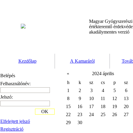
Magyar Gyógyszerész
értékteremtő érdekvéd
akadálymentes verzió
Kezdőlap
A Kamaráról
Továb
«
2024 április
Belépés
h
k
sz
cs
p
sz
Felhasználónév:
1
2
3
4
5
6
Jelszó:
8
9
10
11
12
13
15
16
17
18
19
20
OK
22
23
24
25
26
27
Elfelejtett jelszó
29
30
Regisztráció