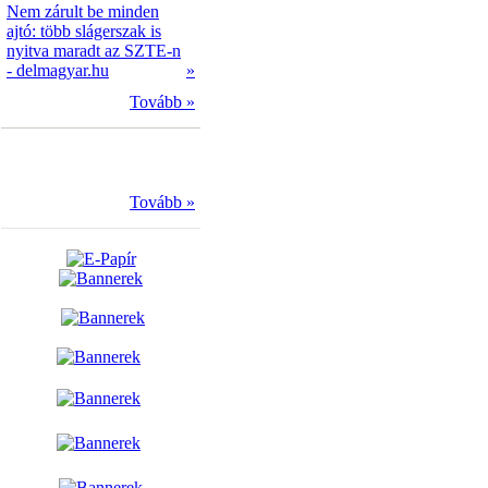
Nem zárult be minden
ajtó: több slágerszak is
nyitva maradt az SZTE-n
- delmagyar.hu
»
Tovább »
Tovább »