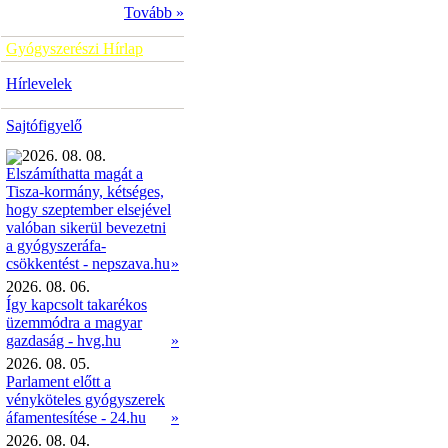
Tovább »
Gyógyszerészi Hírlap
Hírlevelek
Sajtófigyelő
2026. 08. 08.
Elszámíthatta magát a
Tisza-kormány, kétséges,
hogy szeptember elsejével
valóban sikerül bevezetni
a gyógyszeráfa-
»
csökkentést - nepszava.hu
2026. 08. 06.
Így kapcsolt takarékos
üzemmódra a magyar
gazdaság - hvg.hu
»
2026. 08. 05.
Parlament előtt a
vényköteles gyógyszerek
áfamentesítése - 24.hu
»
2026. 08. 04.