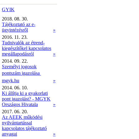
GYIK
2018. 08. 30.
Tájékoztató az e-
ügyintézésről
»
2016. 11. 23.
Tudnivalók az étrend-
kiegészítőkel kapcsolatos
megállapodásról
»
2014. 09. 22.
Személyi jogosok
pontszám igazolása 
mgyk.hu
»
2014. 06. 10.
Ki állítja ki a gyakorlati
pont igazolást? - MGYK
Országos Hivatala
»
2017. 06. 20.
Az AEEK működési
nyilvántartással
kapcsolatos tájékoztató
anyagai
»