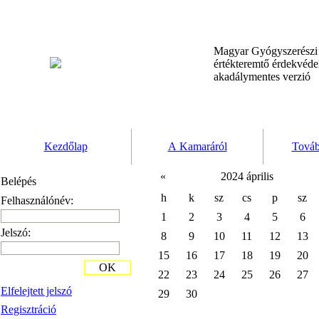
Magyar Gyógyszerész
értékteremtő érdekvéd
akadálymentes verzió
Kezdőlap
A Kamaráról
Továb
«
2024 április
Belépés
h
k
sz
cs
p
sz
Felhasználónév:
1
2
3
4
5
6
Jelszó:
8
9
10
11
12
13
15
16
17
18
19
20
OK
22
23
24
25
26
27
Elfelejtett jelszó
29
30
Regisztráció