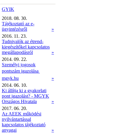
GYIK
2018. 08. 30.
Tájékoztató az e-
ügyintézésről
»
2016. 11. 23.
Tudnivalók az étrend-
kiegészítőkel kapcsolatos
megállapodásról
»
2014. 09. 22.
Személyi jogosok
pontszám igazolása 
mgyk.hu
»
2014. 06. 10.
Ki állítja ki a gyakorlati
pont igazolást? - MGYK
Országos Hivatala
»
2017. 06. 20.
Az AEEK működési
nyilvántartással
kapcsolatos tájékoztató
anyagai
»