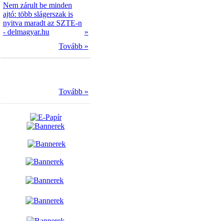
Nem zárult be minden
ajtó: több slágerszak is
nyitva maradt az SZTE-n
- delmagyar.hu
»
Tovább »
Tovább »