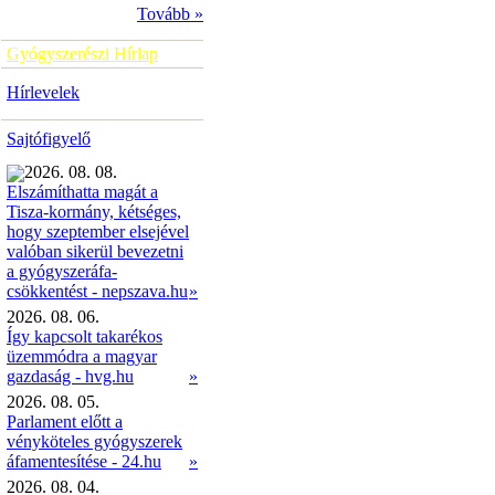
Tovább »
Gyógyszerészi Hírlap
Hírlevelek
Sajtófigyelő
2026. 08. 08.
Elszámíthatta magát a
Tisza-kormány, kétséges,
hogy szeptember elsejével
valóban sikerül bevezetni
a gyógyszeráfa-
»
csökkentést - nepszava.hu
2026. 08. 06.
Így kapcsolt takarékos
üzemmódra a magyar
gazdaság - hvg.hu
»
2026. 08. 05.
Parlament előtt a
vényköteles gyógyszerek
áfamentesítése - 24.hu
»
2026. 08. 04.