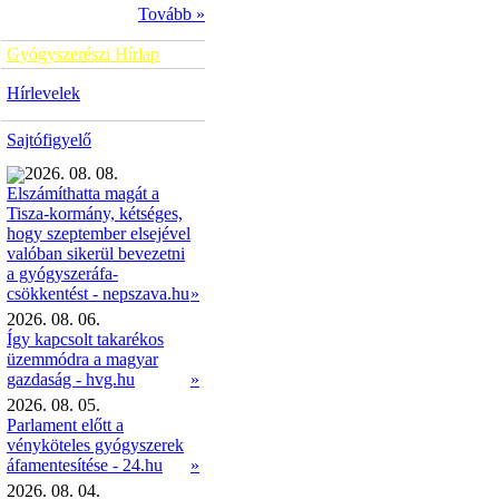
Tovább »
Gyógyszerészi Hírlap
Hírlevelek
Sajtófigyelő
2026. 08. 08.
Elszámíthatta magát a
Tisza-kormány, kétséges,
hogy szeptember elsejével
valóban sikerül bevezetni
a gyógyszeráfa-
»
csökkentést - nepszava.hu
2026. 08. 06.
Így kapcsolt takarékos
üzemmódra a magyar
gazdaság - hvg.hu
»
2026. 08. 05.
Parlament előtt a
vényköteles gyógyszerek
áfamentesítése - 24.hu
»
2026. 08. 04.