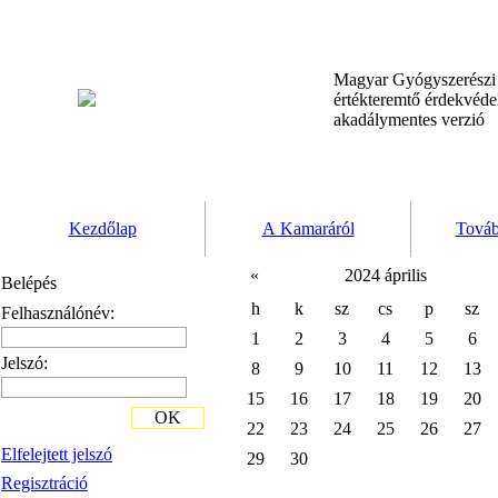
Magyar Gyógyszerész
értékteremtő érdekvéd
akadálymentes verzió
Kezdőlap
A Kamaráról
Továb
«
2024 április
Belépés
h
k
sz
cs
p
sz
Felhasználónév:
1
2
3
4
5
6
Jelszó:
8
9
10
11
12
13
15
16
17
18
19
20
OK
22
23
24
25
26
27
Elfelejtett jelszó
29
30
Regisztráció