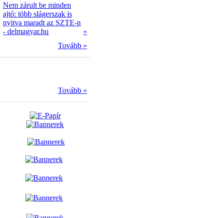
Nem zárult be minden
ajtó: több slágerszak is
nyitva maradt az SZTE-n
- delmagyar.hu
»
Tovább »
Tovább »