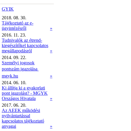
GYIK
2018. 08. 30.
Tájékoztató az e-
ügyintézésről
»
2016. 11. 23.
Tudnivalók az étrend-
kiegészítőkel kapcsolatos
megállapodásról
»
2014. 09. 22.
Személyi jogosok
pontszám igazolása 
mgyk.hu
»
2014. 06. 10.
Ki állítja ki a gyakorlati
pont igazolást? - MGYK
Országos Hivatala
»
2017. 06. 20.
Az AEEK működési
nyilvántartással
kapcsolatos tájékoztató
anyagai
»