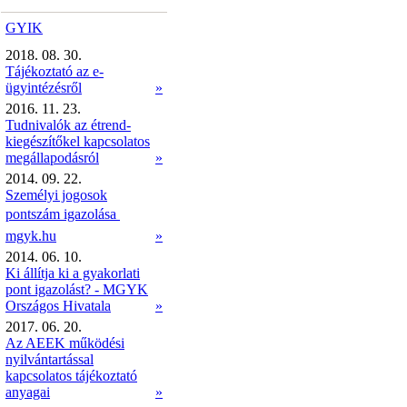
GYIK
2018. 08. 30.
Tájékoztató az e-
ügyintézésről
»
2016. 11. 23.
Tudnivalók az étrend-
kiegészítőkel kapcsolatos
megállapodásról
»
2014. 09. 22.
Személyi jogosok
pontszám igazolása 
mgyk.hu
»
2014. 06. 10.
Ki állítja ki a gyakorlati
pont igazolást? - MGYK
Országos Hivatala
»
2017. 06. 20.
Az AEEK működési
nyilvántartással
kapcsolatos tájékoztató
anyagai
»