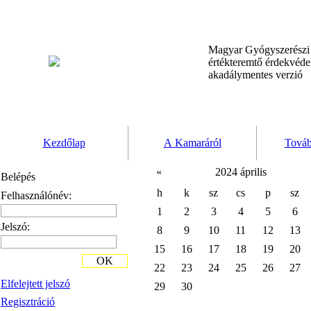
Magyar Gyógyszerész
értékteremtő érdekvéd
akadálymentes verzió
Kezdőlap
A Kamaráról
Továb
«
2024 április
Belépés
h
k
sz
cs
p
sz
Felhasználónév:
1
2
3
4
5
6
Jelszó:
8
9
10
11
12
13
15
16
17
18
19
20
OK
22
23
24
25
26
27
Elfelejtett jelszó
29
30
Regisztráció