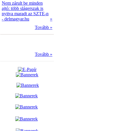
Nem zárult be minden
ajtó: több slágerszak is
nyitva maradt az SZTE-n
- delmagyar.hu
»
Tovább »
Tovább »