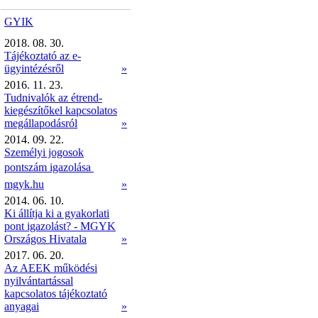
GYIK
2018. 08. 30.
Tájékoztató az e-
ügyintézésről
»
2016. 11. 23.
Tudnivalók az étrend-
kiegészítőkel kapcsolatos
megállapodásról
»
2014. 09. 22.
Személyi jogosok
pontszám igazolása 
mgyk.hu
»
2014. 06. 10.
Ki állítja ki a gyakorlati
pont igazolást? - MGYK
Országos Hivatala
»
2017. 06. 20.
Az AEEK működési
nyilvántartással
kapcsolatos tájékoztató
anyagai
»