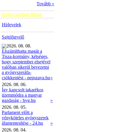
Tovább »
Gyógyszerészi Hírlap
Hírlevelek
Sajtófigyelő
2026. 08. 08.
Elszámíthatta magát a
Tisza-kormány, kétséges,
hogy szeptember elsejével
valóban sikerül bevezetni
a gyógyszeráfa-
»
csökkentést - nepszava.hu
2026. 08. 06.
Így kapcsolt takarékos
üzemmódra a magyar
gazdaság - hvg.hu
»
2026. 08. 05.
Parlament előtt a
vényköteles gyógyszerek
áfamentesítése - 24.hu
»
2026. 08. 04.