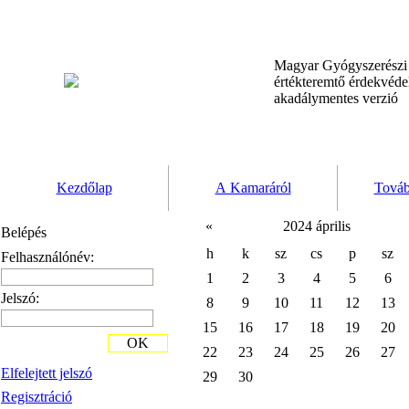
Magyar Gyógyszerész
értékteremtő érdekvéd
akadálymentes verzió
Kezdőlap
A Kamaráról
Továb
«
2024 április
Belépés
h
k
sz
cs
p
sz
Felhasználónév:
1
2
3
4
5
6
Jelszó:
8
9
10
11
12
13
15
16
17
18
19
20
OK
22
23
24
25
26
27
Elfelejtett jelszó
29
30
Regisztráció