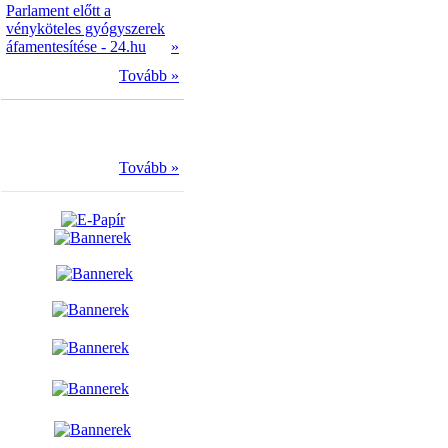
Parlament előtt a
vényköteles gyógyszerek
áfamentesítése - 24.hu
»
Tovább »
Tovább »