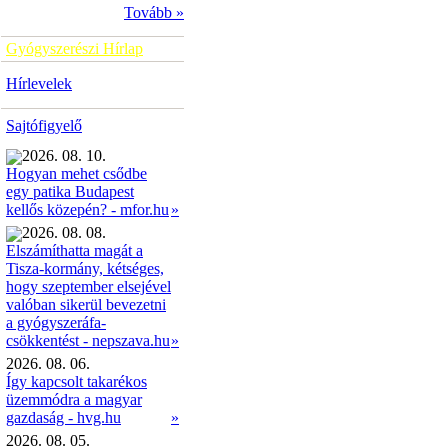
Tovább »
Gyógyszerészi Hírlap
Hírlevelek
Sajtófigyelő
2026. 08. 10.
Hogyan mehet csődbe
egy patika Budapest
»
kellős közepén? - mfor.hu
2026. 08. 08.
Elszámíthatta magát a
Tisza-kormány, kétséges,
hogy szeptember elsejével
valóban sikerül bevezetni
a gyógyszeráfa-
»
csökkentést - nepszava.hu
2026. 08. 06.
Így kapcsolt takarékos
üzemmódra a magyar
gazdaság - hvg.hu
»
2026. 08. 05.