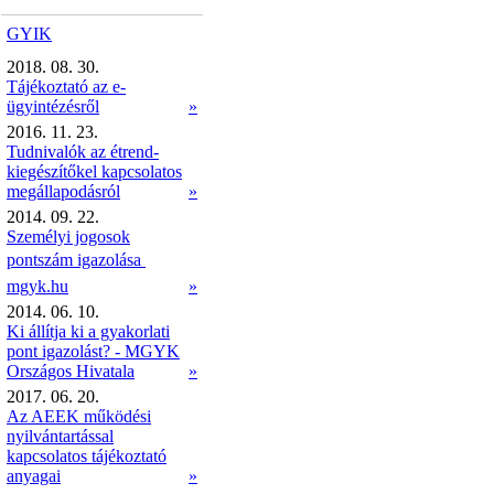
GYIK
2018. 08. 30.
Tájékoztató az e-
ügyintézésről
»
2016. 11. 23.
Tudnivalók az étrend-
kiegészítőkel kapcsolatos
megállapodásról
»
2014. 09. 22.
Személyi jogosok
pontszám igazolása 
mgyk.hu
»
2014. 06. 10.
Ki állítja ki a gyakorlati
pont igazolást? - MGYK
Országos Hivatala
»
2017. 06. 20.
Az AEEK működési
nyilvántartással
kapcsolatos tájékoztató
anyagai
»