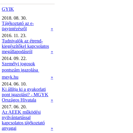
GYIK
2018. 08. 30.
Tájékoztató az e-
ügyintézésről
»
2016. 11. 23.
Tudnivalók az étrend-
kiegészítőkel kapcsolatos
megállapodásról
»
2014. 09. 22.
Személyi jogosok
pontszám igazolása 
mgyk.hu
»
2014. 06. 10.
Ki állítja ki a gyakorlati
pont igazolást? - MGYK
Országos Hivatala
»
2017. 06. 20.
Az AEEK működési
nyilvántartással
kapcsolatos tájékoztató
anyagai
»