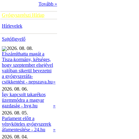
Tovább »
Gyógyszerészi Hírlap
Hírlevelek
Sajtófigyelő
2026. 08. 08.
Elszámíthatta magát a
Tisza-kormány, kétséges,
hogy szeptember elsejével
valóban sikerül bevezetni
a gyógyszeráfa-
»
csökkentést - nepszava.hu
2026. 08. 06.
Így kapcsolt takarékos
üzemmódra a magyar
gazdaság - hvg.hu
»
2026. 08. 05.
Parlament előtt a
vényköteles gyógyszerek
áfamentesítése - 24.hu
»
2026. 08. 04.