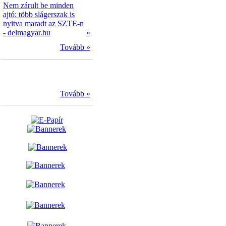
Nem zárult be minden
ajtó: több slágerszak is
nyitva maradt az SZTE-n
- delmagyar.hu
»
Tovább »
Tovább »