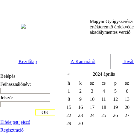
Magyar Gyógyszerész
értékteremtő érdekvéd
akadálymentes verzió
Kezdőlap
A Kamaráról
Továb
«
2024 április
Belépés
h
k
sz
cs
p
sz
Felhasználónév:
1
2
3
4
5
6
Jelszó:
8
9
10
11
12
13
15
16
17
18
19
20
OK
22
23
24
25
26
27
Elfelejtett jelszó
29
30
Regisztráció