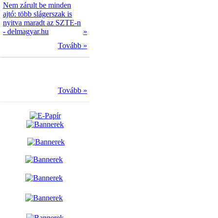
Nem zárult be minden
ajtó: több slágerszak is
nyitva maradt az SZTE-n
- delmagyar.hu
»
Tovább »
Tovább »