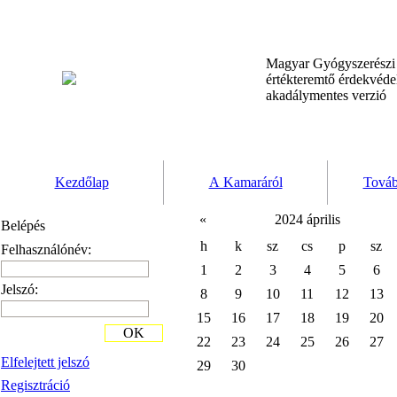
Magyar Gyógyszerész
értékteremtő érdekvéd
akadálymentes verzió
Kezdőlap
A Kamaráról
Továb
«
2024 április
Belépés
h
k
sz
cs
p
sz
Felhasználónév:
1
2
3
4
5
6
Jelszó:
8
9
10
11
12
13
15
16
17
18
19
20
OK
22
23
24
25
26
27
Elfelejtett jelszó
29
30
Regisztráció