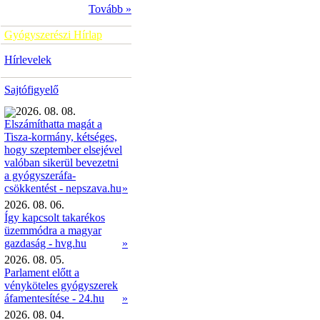
Tovább »
Gyógyszerészi Hírlap
Hírlevelek
Sajtófigyelő
2026. 08. 08.
Elszámíthatta magát a
Tisza-kormány, kétséges,
hogy szeptember elsejével
valóban sikerül bevezetni
a gyógyszeráfa-
»
csökkentést - nepszava.hu
2026. 08. 06.
Így kapcsolt takarékos
üzemmódra a magyar
gazdaság - hvg.hu
»
2026. 08. 05.
Parlament előtt a
vényköteles gyógyszerek
áfamentesítése - 24.hu
»
2026. 08. 04.