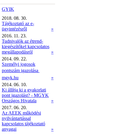
GYIK
2018. 08. 30.
Tájékoztató az e-
ügyintézésről
»
2016. 11. 23.
Tudnivalók az étrend-
kiegészítőkel kapcsolatos
megállapodásról
»
2014. 09. 22.
Személyi jogosok
pontszám igazolása 
mgyk.hu
»
2014. 06. 10.
Ki állítja ki a gyakorlati
pont igazolást? - MGYK
Országos Hivatala
»
2017. 06. 20.
Az AEEK működési
nyilvántartással
kapcsolatos tájékoztató
anyagai
»