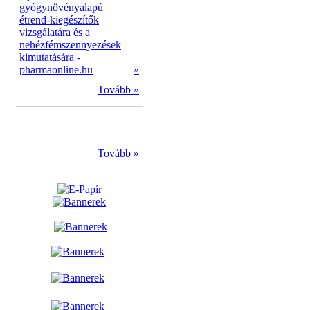
gyógynövényalapú
étrend-kiegészítők
vizsgálatára és a
nehézfémszennyezések
kimutatására -
pharmaonline.hu
»
Tovább »
Tovább »