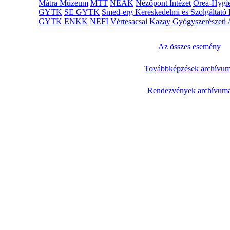
Mátra Múzeum
MTT
NEAK
Nézőpont Intézet
Orea-Hygie
GYTK
SE GYTK
Smed-erg Kereskedelmi és Szolgáltató 
GYTK
ENKK
NEFI
Vértesacsai Kazay Gyógyszerészeti 
Az összes esemény
Továbbképzések archívu
Rendezvények archívum