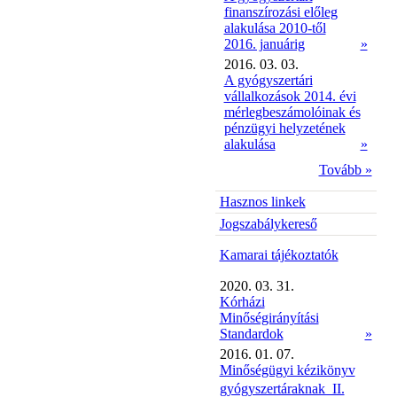
finanszírozási előleg
alakulása 2010-től
2016. januárig
»
2016. 03. 03.
A gyógyszertári
vállalkozások 2014. évi
mérlegbeszámolóinak és
pénzügyi helyzetének
alakulása
»
Tovább »
Hasznos linkek
Jogszabálykereső
Kamarai tájékoztatók
2020. 03. 31.
Kórházi
Minőségirányítási
Standardok
»
2016. 01. 07.
Minőségügyi kézikönyv
gyógyszertáraknak  II.