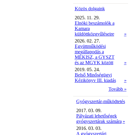
Közös dolgaink
2025. 11. 29.
Elnöki beszámolók a
Kamara
küldöttközgyűléseire
»
2026. 02. 27.
Együttműködési
megállapodás a
MÉKISZ, a GYSZT
és az MGYK között
»
2019. 05. 24.
Belső Minőségügyi
Kézikönyv III. kiadás
»
Tovább »
Gyógyszertár-működtetés
2017. 03. 09.
Pályázati lehetőségek
gyógyszertárak számára
»
2016. 03. 03.
A gyógyszertári