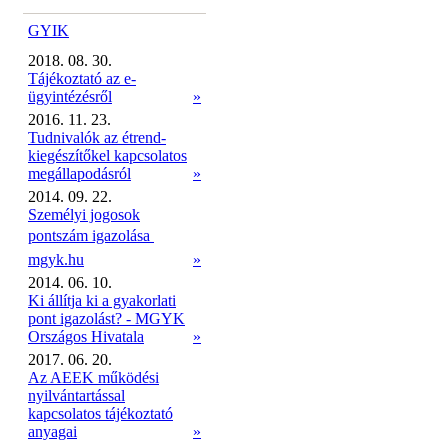
GYIK
2018. 08. 30.
Tájékoztató az e-
ügyintézésről
»
2016. 11. 23.
Tudnivalók az étrend-
kiegészítőkel kapcsolatos
megállapodásról
»
2014. 09. 22.
Személyi jogosok
pontszám igazolása 
mgyk.hu
»
2014. 06. 10.
Ki állítja ki a gyakorlati
pont igazolást? - MGYK
Országos Hivatala
»
2017. 06. 20.
Az AEEK működési
nyilvántartással
kapcsolatos tájékoztató
anyagai
»