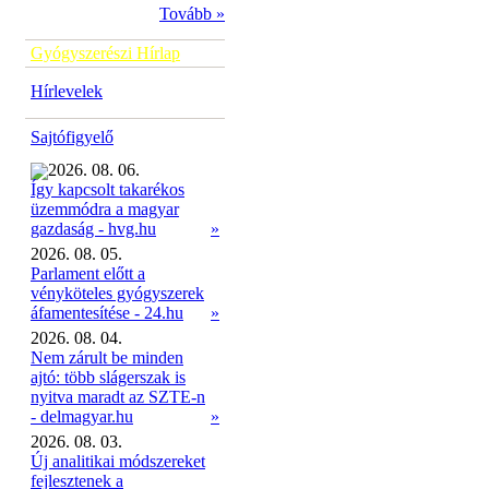
Tovább »
Gyógyszerészi Hírlap
Hírlevelek
Sajtófigyelő
2026. 08. 06.
Így kapcsolt takarékos
üzemmódra a magyar
»
gazdaság - hvg.hu
2026. 08. 05.
Parlament előtt a
vényköteles gyógyszerek
áfamentesítése - 24.hu
»
2026. 08. 04.
Nem zárult be minden
ajtó: több slágerszak is
nyitva maradt az SZTE-n
- delmagyar.hu
»
2026. 08. 03.
Új analitikai módszereket
fejlesztenek a