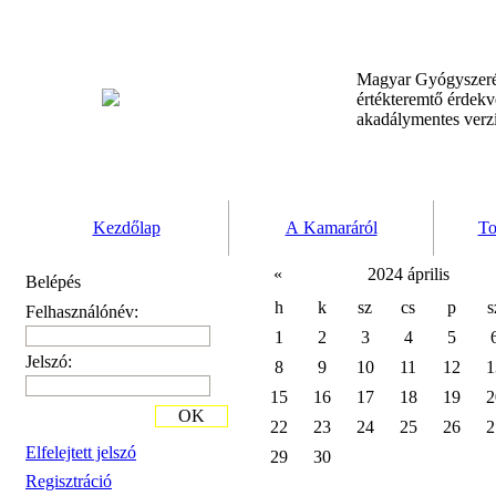
Magyar Gyógyszeré
értékteremtő érdek
akadálymentes verz
Kezdőlap
A Kamaráról
To
«
2024 április
Belépés
h
k
sz
cs
p
s
Felhasználónév:
1
2
3
4
5
Jelszó:
8
9
10
11
12
1
15
16
17
18
19
2
OK
22
23
24
25
26
2
Elfelejtett jelszó
29
30
Regisztráció