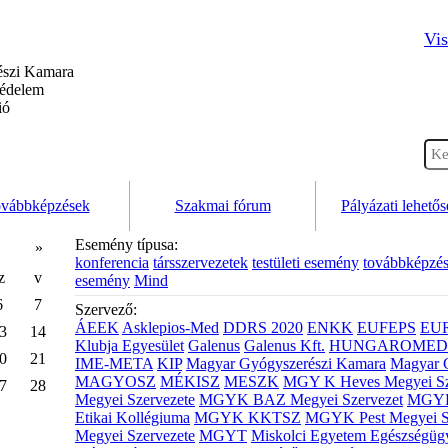
Vis
szi Kamara
védelem
ió
vábbképzések
Szakmai fórum
Pályázati lehető
Esemény típusa:
»
konferencia
társszervezetek
testületi esemény
továbbképzé
z
v
esemény
Mind
6
7
Szervező:
ÁEEK
Asklepios-Med
DDRS 2020
ENKK
EUFEPS
EU
3
14
Klubja Egyesület
Galenus
Galenus Kft.
HUNGAROMED 
0
21
IME-META
KIP
Magyar Gyógyszerészi Kamara
Magyar 
MAGYOSZ
MÉKISZ
MESZK
MGY K Heves Megyei Sz
7
28
Megyei Szervezete
MGYK BAZ Megyei Szervezet
MGYK 
Etikai Kollégiuma
MGYK KKTSZ
MGYK Pest Megyei S
Megyei Szervezete
MGYT
Miskolci Egyetem Egészségüg