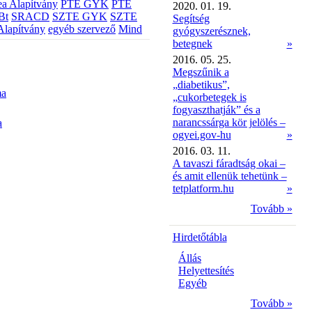
a Alapítvány
PTE GYK
PTE
2020. 01. 19.
Bt
SRACD
SZTE GYK
SZTE
Segítség
Alapítvány
egyéb szervező
Mind
gyógyszerésznek,
betegnek
»
2016. 05. 25.
Megszűnik a
„diabetikus”,
ma
„cukorbetegek is
fogyaszthatják” és a
narancssárga kör jelölés –
a
ogyei.gov-hu
»
2016. 03. 11.
A tavaszi fáradtság okai –
és amit ellenük tehetünk –
tetplatform.hu
»
Tovább »
Hirdetőtábla
Állás
Helyettesítés
Egyéb
Tovább »