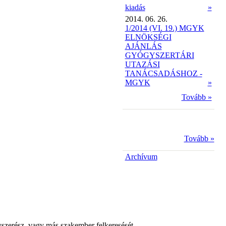
kiadás
»
2014. 06. 26.
1/2014 (VI. 19.) MGYK
ELNÖKSÉGI
AJÁNLÁS
GYÓGYSZERTÁRI
UTAZÁSI
TANÁCSADÁSHOZ -
MGYK
»
Tovább »
Tovább »
Archívum
yszerész, vagy más szakember felkeresését.