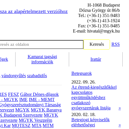
H-1068 Budapest
Dózsa György út 86/b
sza az alapértelmezett verzióhoz
Tel.: (+36-1) 351-9483
(+36-1) 413-1924
Fax: (+36-1) 351-9485
E-mail: hivatal@mgyk.hu
Keresés
RSS
Kamarai tagsági
ségek
Irattár
információk
Betegsarok
s
vándorgyűlés
szabadidős
2022. 09. 26.
Az étrend-kiegészítőkkel
kapcsolatos
RES
FESZ
Gábor Dénes-díjasok
együttműködéshez
- MGYK
IME
IME - MEMT
csatlakozó
Gyógyszerésztudományi Társaság
gyógyszertárak listája
»
ervezet
MGYK
MGYK Baranya
2020. 02. 18.
Budapesti Szervezete
MGYK
Betegjogi képviselők
zervezete
MGYK Veszprém
elérhetőségei
»
yi Kar
MOTESZ
MTA
MTM