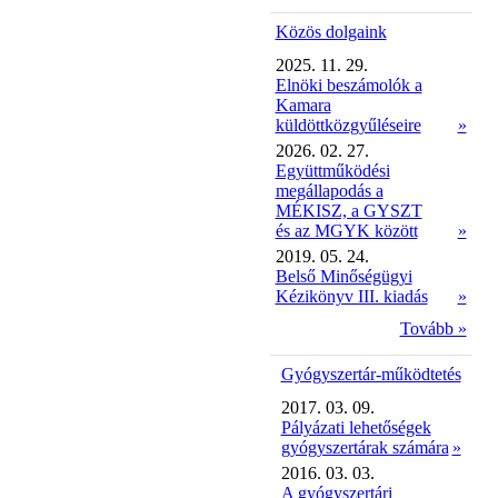
Közös dolgaink
2025. 11. 29.
Elnöki beszámolók a
Kamara
küldöttközgyűléseire
»
2026. 02. 27.
Együttműködési
megállapodás a
MÉKISZ, a GYSZT
és az MGYK között
»
2019. 05. 24.
Belső Minőségügyi
Kézikönyv III. kiadás
»
Tovább »
Gyógyszertár-működtetés
2017. 03. 09.
Pályázati lehetőségek
gyógyszertárak számára
»
2016. 03. 03.
A gyógyszertári