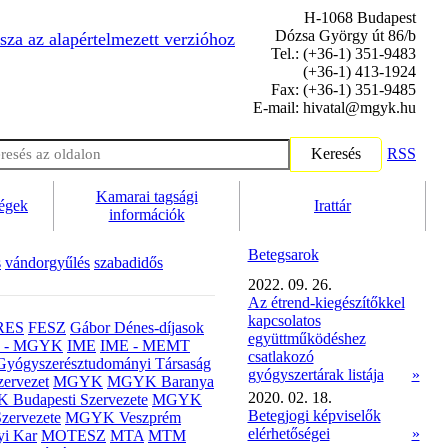
H-1068 Budapest
Dózsa György út 86/b
sza az alapértelmezett verzióhoz
Tel.: (+36-1) 351-9483
(+36-1) 413-1924
Fax: (+36-1) 351-9485
E-mail: hivatal@mgyk.hu
Keresés
RSS
Kamarai tagsági
ségek
Irattár
információk
Betegsarok
s
vándorgyűlés
szabadidős
2022. 09. 26.
Az étrend-kiegészítőkkel
kapcsolatos
RES
FESZ
Gábor Dénes-díjasok
együttműködéshez
- MGYK
IME
IME - MEMT
csatlakozó
Gyógyszerésztudományi Társaság
gyógyszertárak listája
»
ervezet
MGYK
MGYK Baranya
2020. 02. 18.
Budapesti Szervezete
MGYK
Betegjogi képviselők
zervezete
MGYK Veszprém
elérhetőségei
»
yi Kar
MOTESZ
MTA
MTM