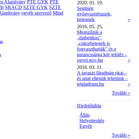
a Alapítvány
PTE GYK
PTE
2020. 01. 19.
Bt
SRACD
SZTE GYK
SZTE
Segítség
Alapítvány
egyéb szervező
Mind
gyógyszerésznek,
betegnek
»
2016. 05. 25.
Megszűnik a
„diabetikus”,
ma
„cukorbetegek is
fogyaszthatják” és a
narancssárga kör jelölés –
a
ogyei.gov-hu
»
2016. 03. 11.
A tavaszi fáradtság okai –
és amit ellenük tehetünk –
tetplatform.hu
»
Tovább »
Hirdetőtábla
Állás
Helyettesítés
Egyéb
Tovább »