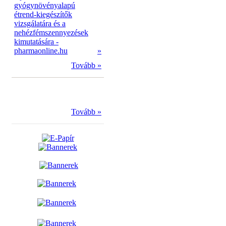
gyógynövényalapú
étrend-kiegészítők
vizsgálatára és a
nehézfémszennyezések
kimutatására -
pharmaonline.hu
»
Tovább »
Tovább »