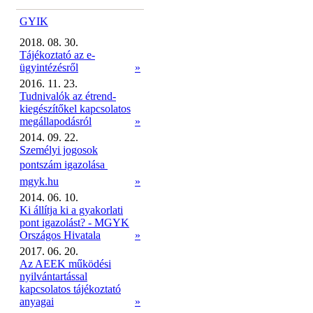
GYIK
2018. 08. 30.
Tájékoztató az e-
ügyintézésről
»
2016. 11. 23.
Tudnivalók az étrend-
kiegészítőkel kapcsolatos
megállapodásról
»
2014. 09. 22.
Személyi jogosok
pontszám igazolása 
mgyk.hu
»
2014. 06. 10.
Ki állítja ki a gyakorlati
pont igazolást? - MGYK
Országos Hivatala
»
2017. 06. 20.
Az AEEK működési
nyilvántartással
kapcsolatos tájékoztató
anyagai
»