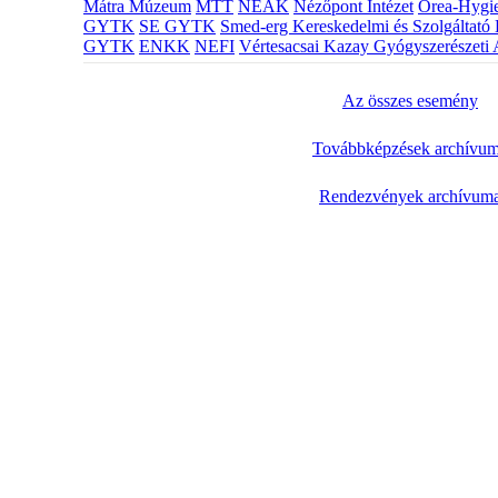
Mátra Múzeum
MTT
NEAK
Nézőpont Intézet
Orea-Hygie
GYTK
SE GYTK
Smed-erg Kereskedelmi és Szolgáltató 
GYTK
ENKK
NEFI
Vértesacsai Kazay Gyógyszerészeti 
Az összes esemény
Továbbképzések archívu
Rendezvények archívum