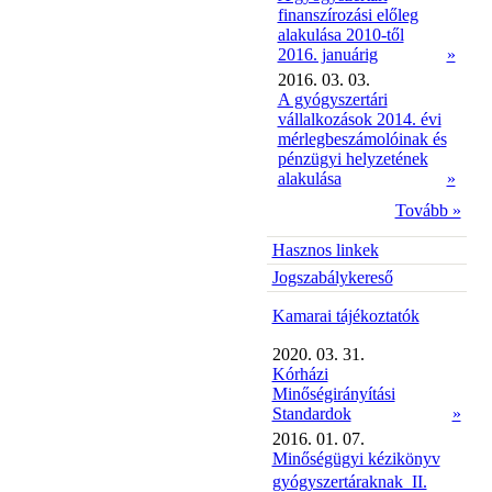
finanszírozási előleg
alakulása 2010-től
2016. januárig
»
2016. 03. 03.
A gyógyszertári
vállalkozások 2014. évi
mérlegbeszámolóinak és
pénzügyi helyzetének
alakulása
»
Tovább »
Hasznos linkek
Jogszabálykereső
Kamarai tájékoztatók
2020. 03. 31.
Kórházi
Minőségirányítási
Standardok
»
2016. 01. 07.
Minőségügyi kézikönyv
gyógyszertáraknak  II.