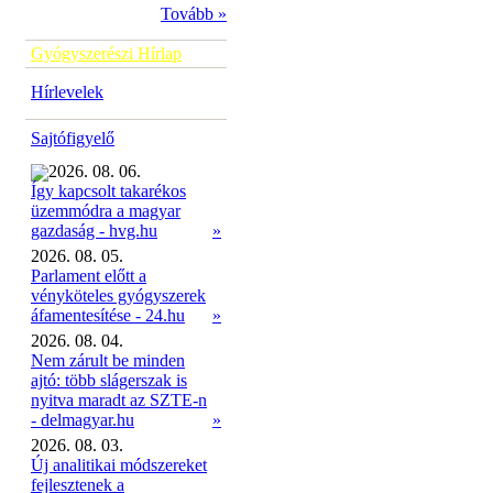
Tovább »
Gyógyszerészi Hírlap
Hírlevelek
Sajtófigyelő
2026. 08. 06.
Így kapcsolt takarékos
üzemmódra a magyar
»
gazdaság - hvg.hu
2026. 08. 05.
Parlament előtt a
vényköteles gyógyszerek
áfamentesítése - 24.hu
»
2026. 08. 04.
Nem zárult be minden
ajtó: több slágerszak is
nyitva maradt az SZTE-n
- delmagyar.hu
»
2026. 08. 03.
Új analitikai módszereket
fejlesztenek a