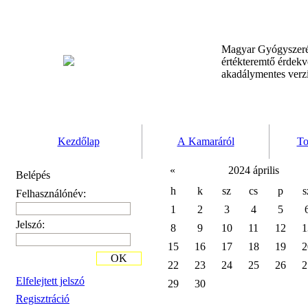
Magyar Gyógyszeré
értékteremtő érdek
akadálymentes verz
Kezdőlap
A Kamaráról
To
«
2024 április
Belépés
h
k
sz
cs
p
s
Felhasználónév:
1
2
3
4
5
Jelszó:
8
9
10
11
12
1
15
16
17
18
19
2
OK
22
23
24
25
26
2
Elfelejtett jelszó
29
30
Regisztráció