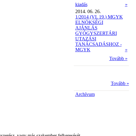
kiadás
»
2014. 06. 26.
1/2014 (VI. 19.) MGYK
ELNÖKSÉGI
AJÁNLÁS
GYÓGYSZERTÁRI
UTAZÁSI
TANÁCSADÁSHOZ -
MGYK
»
Tovább »
Tovább »
Archívum
yszerész, vagy más szakember felkeresését.