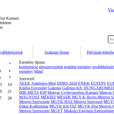
Vis
szi Kamara
védelem
ió
vábbképzések
Szakmai fórum
Pályázati lehető
Esemény típusa:
»
konferencia
társszervezetek
testületi esemény
továbbképzé
z
v
esemény
Mind
6
7
Szervező:
ÁEEK
Asklepios-Med
DDRS 2020
ENKK
EUFEPS
EU
3
14
Klubja Egyesület
Galenus
Galenus Kft.
HUNGAROMED 
0
21
IME-META
KIP
Magyar Gyógyszerészi Kamara
Magyar 
MAGYOSZ
MÉKISZ
MESZK
MGY K Heves Megyei Sz
7
28
Megyei Szervezete
MGYK BAZ Megyei Szervezet
MGYK 
Etikai Kollégiuma
MGYK KKTSZ
MGYK Pest Megyei S
Megyei Szervezete
MGYT
Miskolci Egyetem Egészségüg