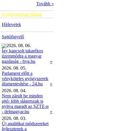
Tovább »
Gyógyszerészi Hírlap
Hírlevelek
Sajtófigyelő
2026. 08. 06.
Így kapcsolt takarékos
üzemmódra a magyar
»
gazdaság - hvg.hu
2026. 08. 05.
Parlament előtt a
vényköteles gyógyszerek
áfamentesítése - 24.hu
»
2026. 08. 04.
Nem zárult be minden
ajtó: több slágerszak is
nyitva maradt az SZTE-n
- delmagyar.hu
»
2026. 08. 03.
Új analitikai módszereket
fejlesztenek a