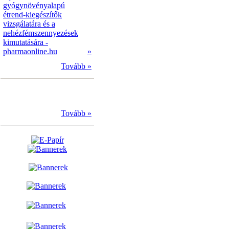
gyógynövényalapú
étrend-kiegészítők
vizsgálatára és a
nehézfémszennyezések
kimutatására -
pharmaonline.hu
»
Tovább »
Tovább »