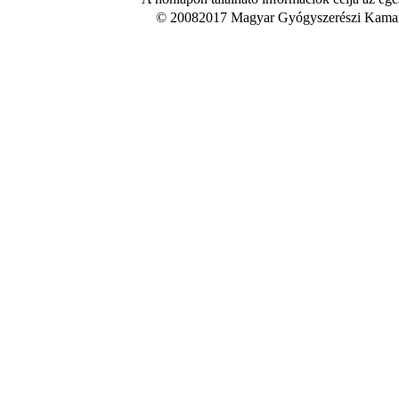
© 20082017 Magyar Gyógyszerészi Kamara