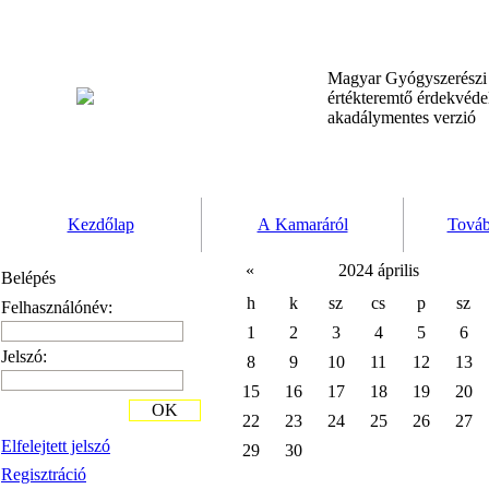
Magyar Gyógyszerész
értékteremtő érdekvéd
akadálymentes verzió
Kezdőlap
A Kamaráról
Továb
«
2024 április
Belépés
h
k
sz
cs
p
sz
Felhasználónév:
1
2
3
4
5
6
Jelszó:
8
9
10
11
12
13
15
16
17
18
19
20
OK
22
23
24
25
26
27
Elfelejtett jelszó
29
30
Regisztráció