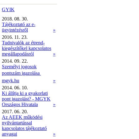
GYIK
2018. 08. 30.
Tájékoztató az e-
ügyintézésről
»
2016. 11. 23.
Tudnivalók az étrend-
kiegészítőkel kapcsolatos
megállapodásról
»
2014. 09. 22.
Személyi jogosok
pontszám igazolása 
mgyk.hu
»
2014. 06. 10.
Ki állítja ki a gyakorlati
pont igazolást? - MGYK
Országos Hivatala
»
2017. 06. 20.
Az AEEK működési
nyilvántartással
kapcsolatos tájékoztató
anyagai
»