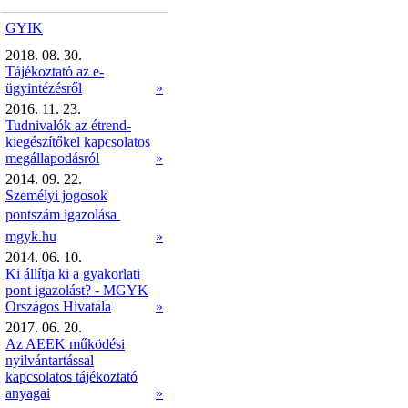
GYIK
2018. 08. 30.
Tájékoztató az e-
ügyintézésről
»
2016. 11. 23.
Tudnivalók az étrend-
kiegészítőkel kapcsolatos
megállapodásról
»
2014. 09. 22.
Személyi jogosok
pontszám igazolása 
mgyk.hu
»
2014. 06. 10.
Ki állítja ki a gyakorlati
pont igazolást? - MGYK
Országos Hivatala
»
2017. 06. 20.
Az AEEK működési
nyilvántartással
kapcsolatos tájékoztató
anyagai
»