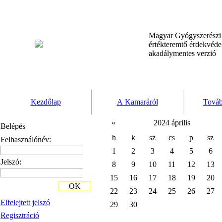
Magyar Gyógyszerész
értékteremtő érdekvéd
akadálymentes verzió
Kezdőlap
A Kamaráról
Továb
«
2024 április
Belépés
h
k
sz
cs
p
sz
Felhasználónév:
1
2
3
4
5
6
Jelszó:
8
9
10
11
12
13
15
16
17
18
19
20
OK
22
23
24
25
26
27
Elfelejtett jelszó
29
30
Regisztráció