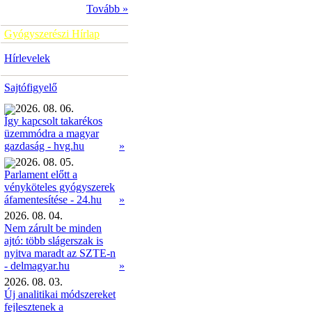
Tovább »
Gyógyszerészi Hírlap
Hírlevelek
Sajtófigyelő
2026. 08. 06.
Így kapcsolt takarékos
üzemmódra a magyar
»
gazdaság - hvg.hu
2026. 08. 05.
Parlament előtt a
vényköteles gyógyszerek
»
áfamentesítése - 24.hu
2026. 08. 04.
Nem zárult be minden
ajtó: több slágerszak is
nyitva maradt az SZTE-n
- delmagyar.hu
»
2026. 08. 03.
Új analitikai módszereket
fejlesztenek a