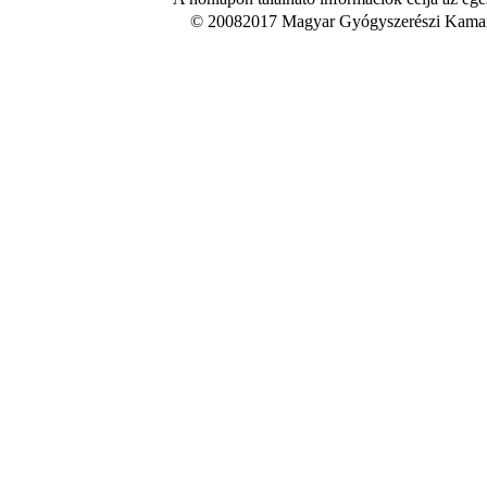
© 20082017 Magyar Gyógyszerészi Kamara