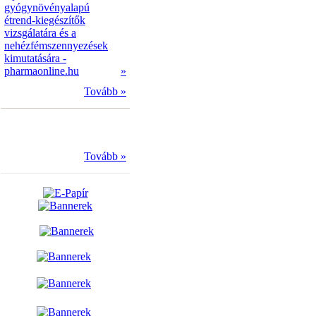
gyógynövényalapú
étrend-kiegészítők
vizsgálatára és a
nehézfémszennyezések
kimutatására -
pharmaonline.hu
»
Tovább »
Tovább »