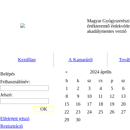
Magyar Gyógyszerész
értékteremtő érdekvéd
akadálymentes verzió
Kezdőlap
A Kamaráról
Továb
«
2024 április
Belépés
h
k
sz
cs
p
sz
Felhasználónév:
1
2
3
4
5
6
Jelszó:
8
9
10
11
12
13
15
16
17
18
19
20
OK
22
23
24
25
26
27
Elfelejtett jelszó
29
30
Regisztráció