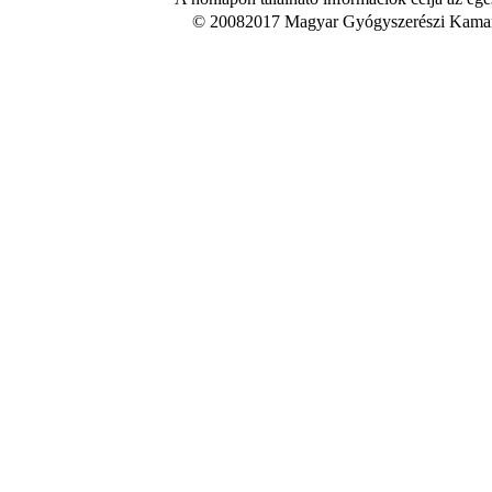
© 20082017 Magyar Gyógyszerészi Kamara