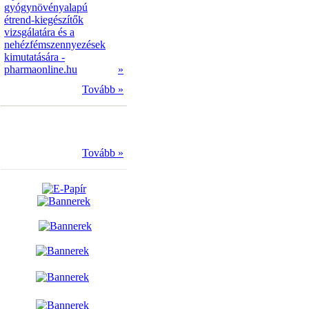
gyógynövényalapú
étrend-kiegészítők
vizsgálatára és a
nehézfémszennyezések
kimutatására -
pharmaonline.hu
»
Tovább »
Tovább »