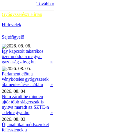
Tovább »
Gyógyszerészi Hírlap
Hírlevelek
Sajtófigyelő
2026. 08. 06.
Így kapcsolt takarékos
üzemmódra a magyar
»
gazdaság - hvg.hu
2026. 08. 05.
Parlament előtt a
vényköteles gyógyszerek
»
áfamentesítése - 24.hu
2026. 08. 04.
Nem zárult be minden
ajtó: több slágerszak is
nyitva maradt az SZTE-n
- delmagyar.hu
»
2026. 08. 03.
Új analitikai módszereket
fejlesztenek a