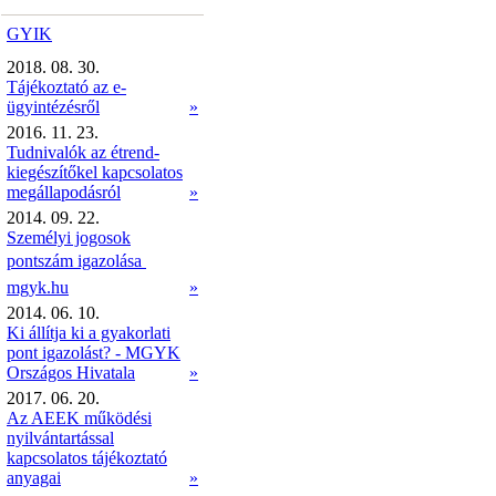
GYIK
2018. 08. 30.
Tájékoztató az e-
ügyintézésről
»
2016. 11. 23.
Tudnivalók az étrend-
kiegészítőkel kapcsolatos
megállapodásról
»
2014. 09. 22.
Személyi jogosok
pontszám igazolása 
mgyk.hu
»
2014. 06. 10.
Ki állítja ki a gyakorlati
pont igazolást? - MGYK
Országos Hivatala
»
2017. 06. 20.
Az AEEK működési
nyilvántartással
kapcsolatos tájékoztató
anyagai
»