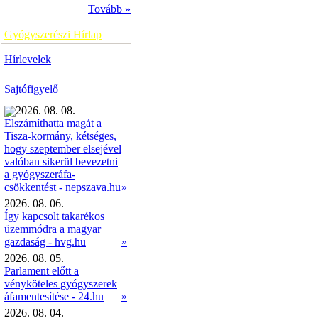
Tovább »
Gyógyszerészi Hírlap
Hírlevelek
Sajtófigyelő
2026. 08. 08.
Elszámíthatta magát a
Tisza-kormány, kétséges,
hogy szeptember elsejével
valóban sikerül bevezetni
a gyógyszeráfa-
»
csökkentést - nepszava.hu
2026. 08. 06.
Így kapcsolt takarékos
üzemmódra a magyar
gazdaság - hvg.hu
»
2026. 08. 05.
Parlament előtt a
vényköteles gyógyszerek
áfamentesítése - 24.hu
»
2026. 08. 04.