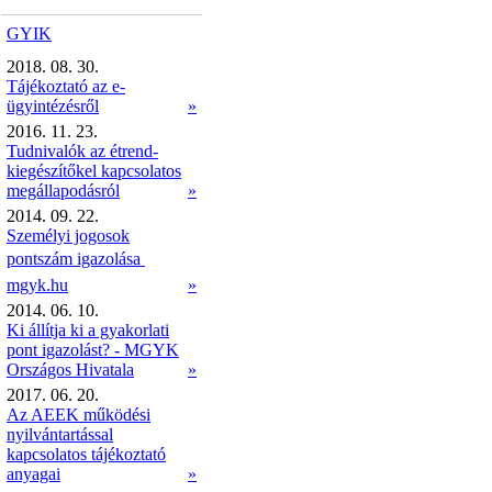
GYIK
2018. 08. 30.
Tájékoztató az e-
ügyintézésről
»
2016. 11. 23.
Tudnivalók az étrend-
kiegészítőkel kapcsolatos
megállapodásról
»
2014. 09. 22.
Személyi jogosok
pontszám igazolása 
mgyk.hu
»
2014. 06. 10.
Ki állítja ki a gyakorlati
pont igazolást? - MGYK
Országos Hivatala
»
2017. 06. 20.
Az AEEK működési
nyilvántartással
kapcsolatos tájékoztató
anyagai
»