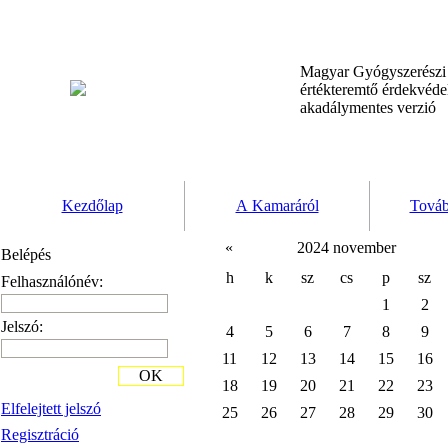
Magyar Gyógyszerész
értékteremtő érdekvéd
akadálymentes verzió
Kezdőlap
A Kamaráról
Továb
«
2024 november
Belépés
h
k
sz
cs
p
sz
Felhasználónév:
1
2
Jelszó:
4
5
6
7
8
9
11
12
13
14
15
16
OK
18
19
20
21
22
23
Elfelejtett jelszó
25
26
27
28
29
30
Regisztráció