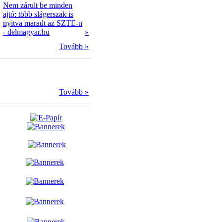
Nem zárult be minden
ajtó: több slágerszak is
nyitva maradt az SZTE-n
- delmagyar.hu
»
Tovább »
Tovább »