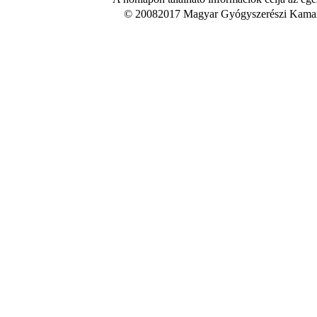
© 20082017 Magyar Gyógyszerészi Kamara