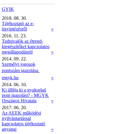
GYIK
2018. 08. 30.
Tájékoztató az e-
ügyintézésről
»
2016. 11. 23.
Tudnivalók az étrend-
kiegészítőkel kapcsolatos
megállapodásról
»
2014. 09. 22.
Személyi jogosok
pontszám igazolása 
mgyk.hu
»
2014. 06. 10.
Ki állítja ki a gyakorlati
pont igazolást? - MGYK
Országos Hivatala
»
2017. 06. 20.
Az AEEK működési
nyilvántartással
kapcsolatos tájékoztató
anyagai
»