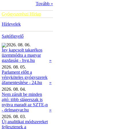
Tovább »
Gyógyszerészi Hírlap
Hírlevelek
Sajtófigyelő
2026. 08. 06.
Így kapcsolt takarékos
üzemmódra a magyar
»
gazdaság - hvg.hu
2026. 08. 05.
Parlament előtt a
vényköteles gyógyszerek
áfamentesítése - 24.hu
»
2026. 08. 04.
Nem zárult be minden
ajtó: több slágerszak is
nyitva maradt az SZTE-n
- delmagyar.hu
»
2026. 08. 03.
Új analitikai módszereket
fejlesztenek a