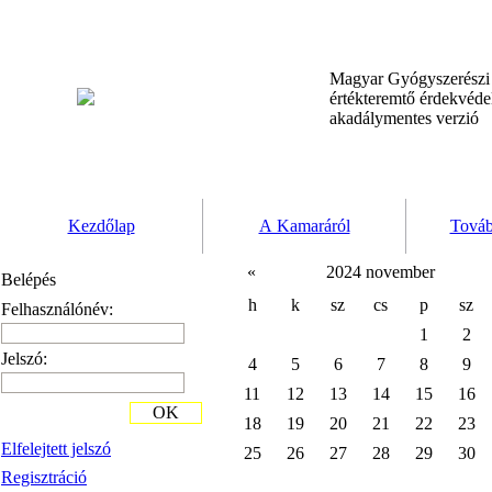
Magyar Gyógyszerész
értékteremtő érdekvéd
akadálymentes verzió
Kezdőlap
A Kamaráról
Továb
«
2024 november
Belépés
h
k
sz
cs
p
sz
Felhasználónév:
1
2
Jelszó:
4
5
6
7
8
9
11
12
13
14
15
16
OK
18
19
20
21
22
23
Elfelejtett jelszó
25
26
27
28
29
30
Regisztráció