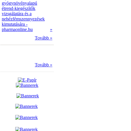
gyógynövényalapú
étrend-kiegészítők
vizsgálatára és a
nehézfémszennyezések
kimutatására -
pharmaonline.hu
»
Tovább »
Tovább »