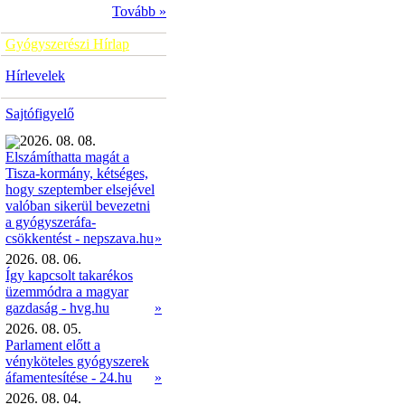
Tovább »
Gyógyszerészi Hírlap
Hírlevelek
Sajtófigyelő
2026. 08. 08.
Elszámíthatta magát a
Tisza-kormány, kétséges,
hogy szeptember elsejével
valóban sikerül bevezetni
a gyógyszeráfa-
»
csökkentést - nepszava.hu
2026. 08. 06.
Így kapcsolt takarékos
üzemmódra a magyar
gazdaság - hvg.hu
»
2026. 08. 05.
Parlament előtt a
vényköteles gyógyszerek
áfamentesítése - 24.hu
»
2026. 08. 04.