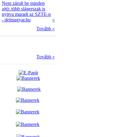
Nem zárult be minden
ajtó: több slágerszak is
nyitva maradt az SZTE-n
- delmagyar.hu
»
Tovább »
Tovább »