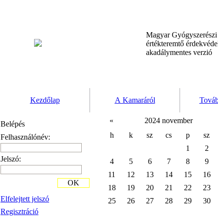
Magyar Gyógyszerész
értékteremtő érdekvéd
akadálymentes verzió
Kezdőlap
A Kamaráról
Továb
«
2024 november
Belépés
h
k
sz
cs
p
sz
Felhasználónév:
1
2
Jelszó:
4
5
6
7
8
9
11
12
13
14
15
16
OK
18
19
20
21
22
23
Elfelejtett jelszó
25
26
27
28
29
30
Regisztráció