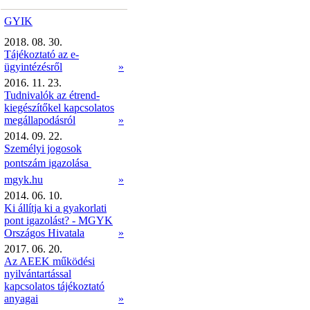
GYIK
2018. 08. 30.
Tájékoztató az e-
ügyintézésről
»
2016. 11. 23.
Tudnivalók az étrend-
kiegészítőkel kapcsolatos
megállapodásról
»
2014. 09. 22.
Személyi jogosok
pontszám igazolása 
mgyk.hu
»
2014. 06. 10.
Ki állítja ki a gyakorlati
pont igazolást? - MGYK
Országos Hivatala
»
2017. 06. 20.
Az AEEK működési
nyilvántartással
kapcsolatos tájékoztató
anyagai
»