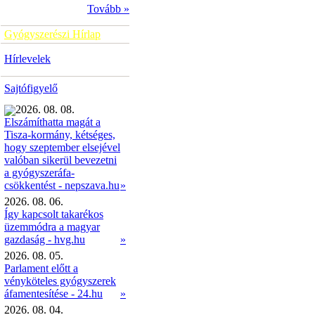
Tovább »
Gyógyszerészi Hírlap
Hírlevelek
Sajtófigyelő
2026. 08. 08.
Elszámíthatta magát a
Tisza-kormány, kétséges,
hogy szeptember elsejével
valóban sikerül bevezetni
a gyógyszeráfa-
»
csökkentést - nepszava.hu
2026. 08. 06.
Így kapcsolt takarékos
üzemmódra a magyar
gazdaság - hvg.hu
»
2026. 08. 05.
Parlament előtt a
vényköteles gyógyszerek
áfamentesítése - 24.hu
»
2026. 08. 04.