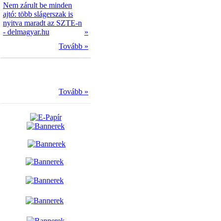
Nem zárult be minden
ajtó: több slágerszak is
nyitva maradt az SZTE-n
- delmagyar.hu
»
Tovább »
Tovább »