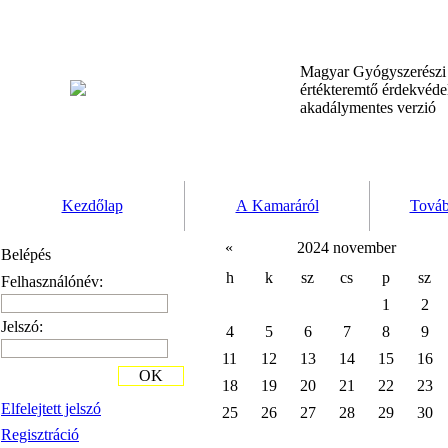
Magyar Gyógyszerész
értékteremtő érdekvéd
akadálymentes verzió
Kezdőlap
A Kamaráról
Továb
«
2024 november
Belépés
h
k
sz
cs
p
sz
Felhasználónév:
1
2
Jelszó:
4
5
6
7
8
9
11
12
13
14
15
16
OK
18
19
20
21
22
23
Elfelejtett jelszó
25
26
27
28
29
30
Regisztráció