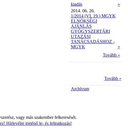
kiadás
»
2014. 06. 26.
1/2014 (VI. 19.) MGYK
ELNÖKSÉGI
AJÁNLÁS
GYÓGYSZERTÁRI
UTAZÁSI
TANÁCSADÁSHOZ -
MGYK
»
Tovább »
Tovább »
Archívum
yszerész, vagy más szakember felkeresését.
z! Hírlevélre történő le- és feliratkozás!