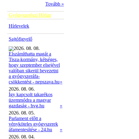
Tovább »
Gyógyszerészi Hírlap
Hírlevelek
Sajtófigyelő
2026. 08. 08.
Elszámíthatta magát a
Tisza-kormány, kétséges,
hogy szeptember elsejével
valóban sikerül bevezetni
a gyógyszeráfa-
»
csökkentést - nepszava.hu
2026. 08. 06.
Így kapcsolt takarékos
üzemmódra a magyar
gazdaság - hvg.hu
»
2026. 08. 05.
Parlament előtt a
vényköteles gyógyszerek
áfamentesítése - 24.hu
»
2026. 08. 04.