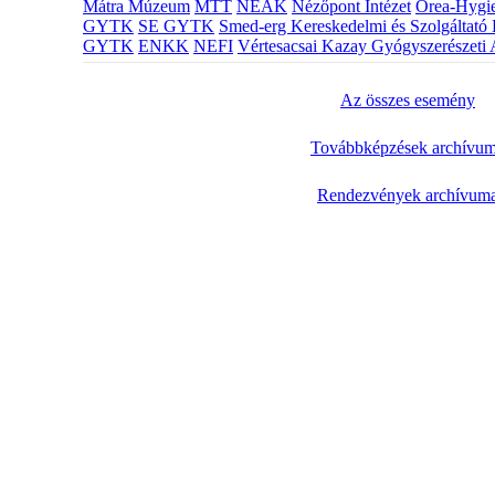
Mátra Múzeum
MTT
NEAK
Nézőpont Intézet
Orea-Hygie
GYTK
SE GYTK
Smed-erg Kereskedelmi és Szolgáltató 
GYTK
ENKK
NEFI
Vértesacsai Kazay Gyógyszerészeti 
Az összes esemény
Továbbképzések archívu
Rendezvények archívum