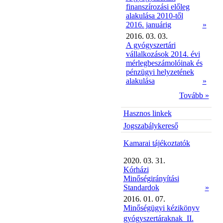
finanszírozási előleg
alakulása 2010-től
2016. januárig
»
2016. 03. 03.
A gyógyszertári
vállalkozások 2014. évi
mérlegbeszámolóinak és
pénzügyi helyzetének
alakulása
»
Tovább »
Hasznos linkek
Jogszabálykereső
Kamarai tájékoztatók
2020. 03. 31.
Kórházi
Minőségirányítási
Standardok
»
2016. 01. 07.
Minőségügyi kézikönyv
gyógyszertáraknak  II.