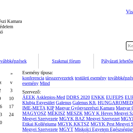
Vis
szi Kamara
védelem
ió
vábbképzések
Szakmai fórum
Pályázati lehető
Esemény típusa:
»
konferencia
társszervezetek
testületi esemény
továbbképzé
z
v
esemény
Mind
2
3
Szervező:
ÁEEK
Asklepios-Med
DDRS 2020
ENKK
EUFEPS
EU
9
10
Klubja Egyesület
Galenus
Galenus Kft.
HUNGAROMED 
6
17
IME-META
KIP
Magyar Gyógyszerészi Kamara
Magyar 
MAGYOSZ
MÉKISZ
MESZK
MGY K Heves Megyei Sz
3
24
Megyei Szervezete
MGYK BAZ Megyei Szervezet
MGYK 
0
Etikai Kollégiuma
MGYK KKTSZ
MGYK Pest Megyei S
Megyei Szervezete
MGYT
Miskolci Egyetem Egészségüg