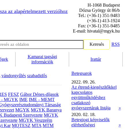
H-1068 Budapest
Dózsa György út 86/b
sza az alapértelmezett verzióhoz
Tel.: (+36-1) 351-9483
(+36-1) 413-1924
Fax: (+36-1) 351-9485
E-mail: hivatal@mgyk.hu
Keresés
RSS
Kamarai tagsági
ségek
Irattár
információk
Betegsarok
s
vándorgyűlés
szabadidős
2022. 09. 26.
Az étrend-kiegészítőkkel
kapcsolatos
RES
FESZ
Gábor Dénes-díjasok
együttműködéshez
- MGYK
IME
IME - MEMT
csatlakozó
Gyógyszerésztudományi Társaság
gyógyszertárak listája
»
ervezet
MGYK
MGYK Baranya
2020. 02. 18.
Budapesti Szervezete
MGYK
Betegjogi képviselők
zervezete
MGYK Veszprém
elérhetőségei
»
yi Kar
MOTESZ
MTA
MTM