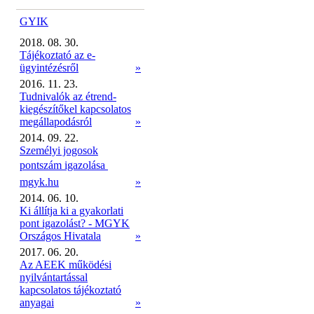
GYIK
2018. 08. 30.
Tájékoztató az e-
ügyintézésről
»
2016. 11. 23.
Tudnivalók az étrend-
kiegészítőkel kapcsolatos
megállapodásról
»
2014. 09. 22.
Személyi jogosok
pontszám igazolása 
mgyk.hu
»
2014. 06. 10.
Ki állítja ki a gyakorlati
pont igazolást? - MGYK
Országos Hivatala
»
2017. 06. 20.
Az AEEK működési
nyilvántartással
kapcsolatos tájékoztató
anyagai
»