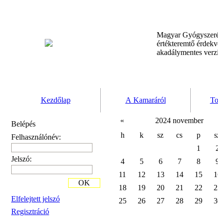
Magyar Gyógyszeré
értékteremtő érdek
akadálymentes verz
Kezdőlap
A Kamaráról
To
«
2024 november
Belépés
h
k
sz
cs
p
s
Felhasználónév:
1
Jelszó:
4
5
6
7
8
11
12
13
14
15
1
OK
18
19
20
21
22
2
Elfelejtett jelszó
25
26
27
28
29
3
Regisztráció