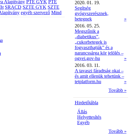
a Alapítvány
PTE GYK
PTE
2020. 01. 19.
Bt
SRACD
SZTE GYK
SZTE
Segítség
Alapítvány
egyéb szervező
Mind
gyógyszerésznek,
betegnek
»
2016. 05. 25.
Megszűnik a
„diabetikus”,
ma
„cukorbetegek is
fogyaszthatják” és a
narancssárga kör jelölés –
a
ogyei.gov-hu
»
2016. 03. 11.
A tavaszi fáradtság okai –
és amit ellenük tehetünk –
tetplatform.hu
»
Tovább »
Hirdetőtábla
Állás
Helyettesítés
Egyéb
Tovább »