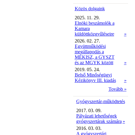
Közös dolgaink
2025. 11. 29.
Elnöki beszámolók a
Kamara
küldöttközgyűléseire
»
2026. 02. 27.
Együttműködési
megállapodás a
MÉKISZ, a GYSZT
és az MGYK között
»
2019. 05. 24.
Belső Minőségügyi
Kézikönyv III. kiadás
»
Tovább »
Gyógyszertár-működtetés
2017. 03. 09.
Pályázati lehetőségek
gyógyszertárak számára
»
2016. 03. 03.
A gyógyszertári