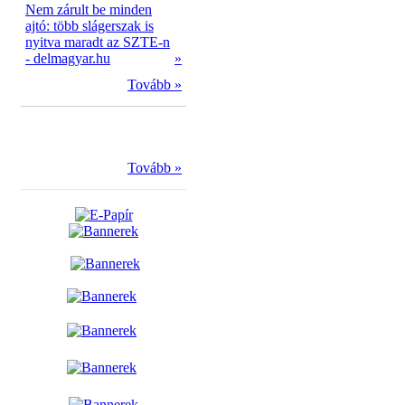
Nem zárult be minden
ajtó: több slágerszak is
nyitva maradt az SZTE-n
- delmagyar.hu
»
Tovább »
Tovább »