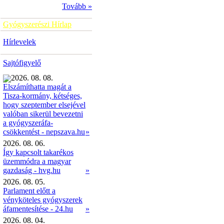
Tovább »
Gyógyszerészi Hírlap
Hírlevelek
Sajtófigyelő
2026. 08. 08.
Elszámíthatta magát a
Tisza-kormány, kétséges,
hogy szeptember elsejével
valóban sikerül bevezetni
a gyógyszeráfa-
»
csökkentést - nepszava.hu
2026. 08. 06.
Így kapcsolt takarékos
üzemmódra a magyar
gazdaság - hvg.hu
»
2026. 08. 05.
Parlament előtt a
vényköteles gyógyszerek
áfamentesítése - 24.hu
»
2026. 08. 04.