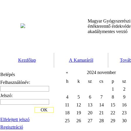
Magyar Gyógyszerész
értékteremtő érdekvéd
akadálymentes verzió
Kezdőlap
A Kamaráról
Továb
«
2024 november
Belépés
h
k
sz
cs
p
sz
Felhasználónév:
1
2
Jelszó:
4
5
6
7
8
9
11
12
13
14
15
16
OK
18
19
20
21
22
23
Elfelejtett jelszó
25
26
27
28
29
30
Regisztráció