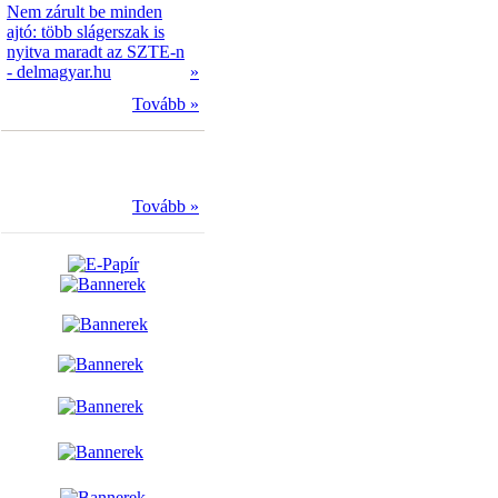
Nem zárult be minden
ajtó: több slágerszak is
nyitva maradt az SZTE-n
- delmagyar.hu
»
Tovább »
Tovább »