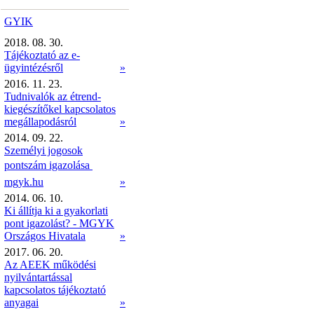
GYIK
2018. 08. 30.
Tájékoztató az e-
ügyintézésről
»
2016. 11. 23.
Tudnivalók az étrend-
kiegészítőkel kapcsolatos
megállapodásról
»
2014. 09. 22.
Személyi jogosok
pontszám igazolása 
mgyk.hu
»
2014. 06. 10.
Ki állítja ki a gyakorlati
pont igazolást? - MGYK
Országos Hivatala
»
2017. 06. 20.
Az AEEK működési
nyilvántartással
kapcsolatos tájékoztató
anyagai
»