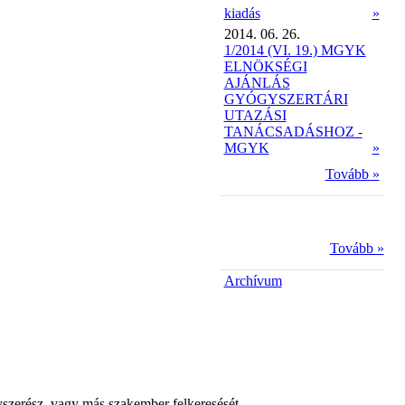
kiadás
»
2014. 06. 26.
1/2014 (VI. 19.) MGYK
ELNÖKSÉGI
AJÁNLÁS
GYÓGYSZERTÁRI
UTAZÁSI
TANÁCSADÁSHOZ -
MGYK
»
Tovább »
Tovább »
Archívum
yszerész, vagy más szakember felkeresését.