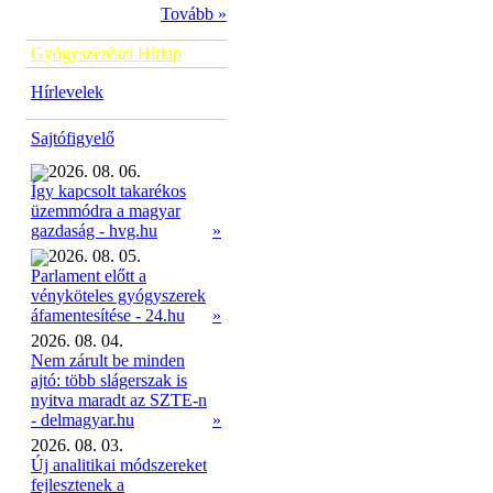
Tovább »
Gyógyszerészi Hírlap
Hírlevelek
Sajtófigyelő
2026. 08. 06.
Így kapcsolt takarékos
üzemmódra a magyar
»
gazdaság - hvg.hu
2026. 08. 05.
Parlament előtt a
vényköteles gyógyszerek
»
áfamentesítése - 24.hu
2026. 08. 04.
Nem zárult be minden
ajtó: több slágerszak is
nyitva maradt az SZTE-n
- delmagyar.hu
»
2026. 08. 03.
Új analitikai módszereket
fejlesztenek a