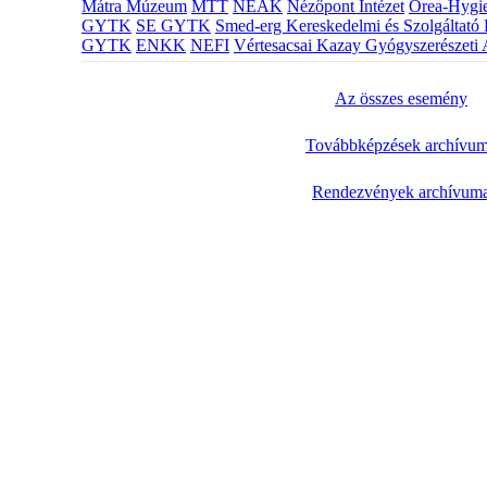
Mátra Múzeum
MTT
NEAK
Nézőpont Intézet
Orea-Hygie
GYTK
SE GYTK
Smed-erg Kereskedelmi és Szolgáltató 
GYTK
ENKK
NEFI
Vértesacsai Kazay Gyógyszerészeti 
Az összes esemény
Továbbképzések archívu
Rendezvények archívum