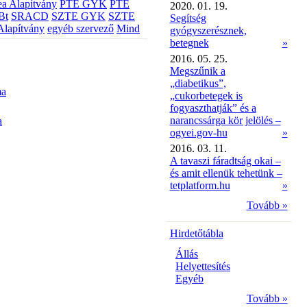
a Alapítvány
PTE GYK
PTE
2020. 01. 19.
Bt
SRACD
SZTE GYK
SZTE
Segítség
Alapítvány
egyéb szervező
Mind
gyógyszerésznek,
betegnek
»
2016. 05. 25.
Megszűnik a
„diabetikus”,
ma
„cukorbetegek is
fogyaszthatják” és a
narancssárga kör jelölés –
a
ogyei.gov-hu
»
2016. 03. 11.
A tavaszi fáradtság okai –
és amit ellenük tehetünk –
tetplatform.hu
»
Tovább »
Hirdetőtábla
Állás
Helyettesítés
Egyéb
Tovább »