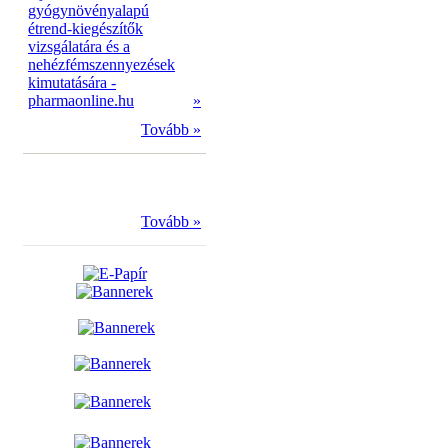
gyógynövényalapú
étrend-kiegészítők
vizsgálatára és a
nehézfémszennyezések
kimutatására -
pharmaonline.hu
»
Tovább »
Tovább »