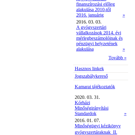
finanszírozási előleg
alakulása 2010-től
2016. januárig
»
2016. 03. 03.
A gyógyszertári
vállalkozások 2014. évi
mérlegbeszámolóinak és
pénzügyi helyzetének
alakulása
»
Tovább »
Hasznos linkek
Jogszabálykereső
Kamarai tájékoztatók
2020. 03. 31.
Kórházi
Minőségirányítási
Standardok
»
2016. 01. 07.
Minőségügyi kézikönyv
gyógyszertáraknak  II.