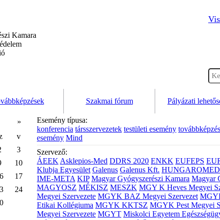
Vis
szi Kamara
védelem
ió
vábbképzések
Szakmai fórum
Pályázati lehető
Esemény típusa:
»
konferencia
társszervezetek
testületi esemény
továbbképzé
z
v
esemény
Mind
2
3
Szervező:
ÁEEK
Asklepios-Med
DDRS 2020
ENKK
EUFEPS
EU
9
10
Klubja Egyesület
Galenus
Galenus Kft.
HUNGAROMED 
6
17
IME-META
KIP
Magyar Gyógyszerészi Kamara
Magyar 
MAGYOSZ
MÉKISZ
MESZK
MGY K Heves Megyei Sz
3
24
Megyei Szervezete
MGYK BAZ Megyei Szervezet
MGYK 
0
Etikai Kollégiuma
MGYK KKTSZ
MGYK Pest Megyei S
Megyei Szervezete
MGYT
Miskolci Egyetem Egészségüg