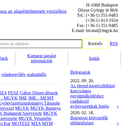
H-1068 Budapest
Dózsa György út 86/b
sza az alapértelmezett verzióhoz
Tel.: (+36-1) 351-9483
(+36-1) 413-1924
Fax: (+36-1) 351-9485
E-mail: hivatal@mgyk.hu
Keresés
RSS
Kamarai tagsági
ségek
Irattár
információk
Betegsarok
s
vándorgyűlés
szabadidős
2022. 09. 26.
Az étrend-kiegészítőkkel
kapcsolatos
RES
FESZ
Gábor Dénes-díjasok
együttműködéshez
- MGYK
IME
IME - MEMT
csatlakozó
Gyógyszerésztudományi Társaság
gyógyszertárak listája
»
ervezet
MGYK
MGYK Baranya
2020. 02. 18.
Budapesti Szervezete
MGYK
Betegjogi képviselők
zervezete
MGYK Veszprém
elérhetőségei
»
yi Kar
MOTESZ
MTA
MTM