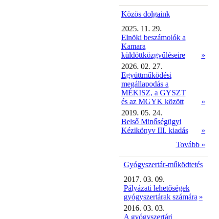
Közös dolgaink
2025. 11. 29.
Elnöki beszámolók a
Kamara
küldöttközgyűléseire
»
2026. 02. 27.
Együttműködési
megállapodás a
MÉKISZ, a GYSZT
és az MGYK között
»
2019. 05. 24.
Belső Minőségügyi
Kézikönyv III. kiadás
»
Tovább »
Gyógyszertár-működtetés
2017. 03. 09.
Pályázati lehetőségek
gyógyszertárak számára
»
2016. 03. 03.
A gyógyszertári