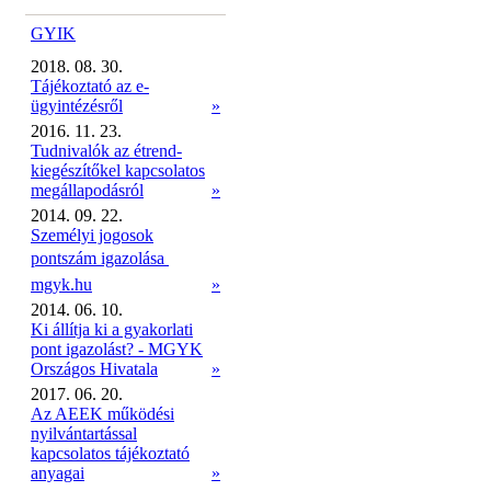
GYIK
2018. 08. 30.
Tájékoztató az e-
ügyintézésről
»
2016. 11. 23.
Tudnivalók az étrend-
kiegészítőkel kapcsolatos
megállapodásról
»
2014. 09. 22.
Személyi jogosok
pontszám igazolása 
mgyk.hu
»
2014. 06. 10.
Ki állítja ki a gyakorlati
pont igazolást? - MGYK
Országos Hivatala
»
2017. 06. 20.
Az AEEK működési
nyilvántartással
kapcsolatos tájékoztató
anyagai
»