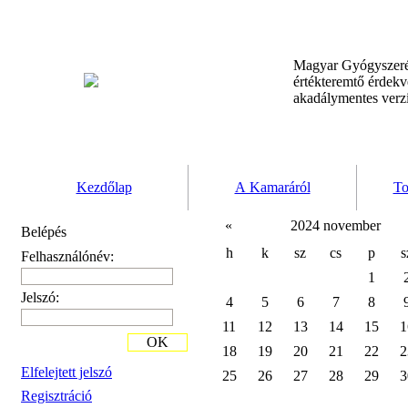
Magyar Gyógyszeré
értékteremtő érdek
akadálymentes verz
Kezdőlap
A Kamaráról
To
«
2024 november
Belépés
h
k
sz
cs
p
s
Felhasználónév:
1
Jelszó:
4
5
6
7
8
11
12
13
14
15
1
OK
18
19
20
21
22
2
Elfelejtett jelszó
25
26
27
28
29
3
Regisztráció