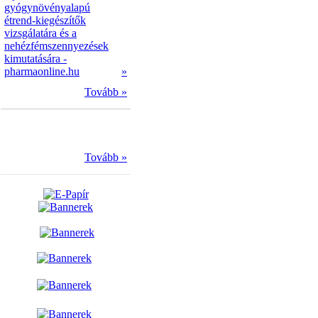
gyógynövényalapú
étrend-kiegészítők
vizsgálatára és a
nehézfémszennyezések
kimutatására -
pharmaonline.hu
»
Tovább »
Tovább »