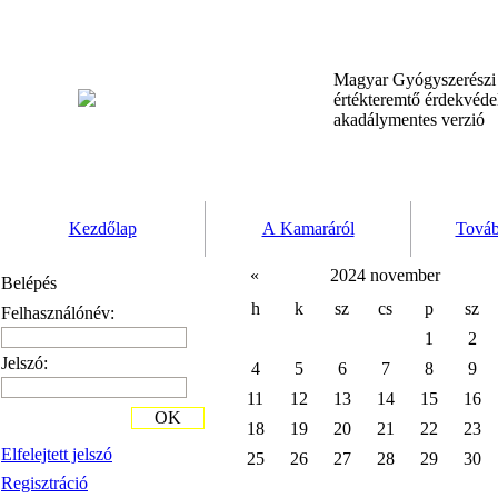
Magyar Gyógyszerész
értékteremtő érdekvéd
akadálymentes verzió
Kezdőlap
A Kamaráról
Továb
«
2024 november
Belépés
h
k
sz
cs
p
sz
Felhasználónév:
1
2
Jelszó:
4
5
6
7
8
9
11
12
13
14
15
16
OK
18
19
20
21
22
23
Elfelejtett jelszó
25
26
27
28
29
30
Regisztráció