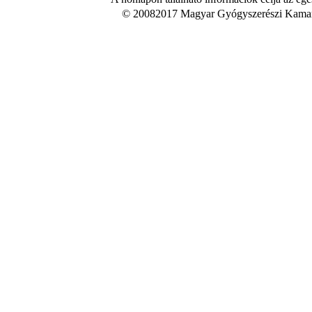
© 20082017 Magyar Gyógyszerészi Kamara