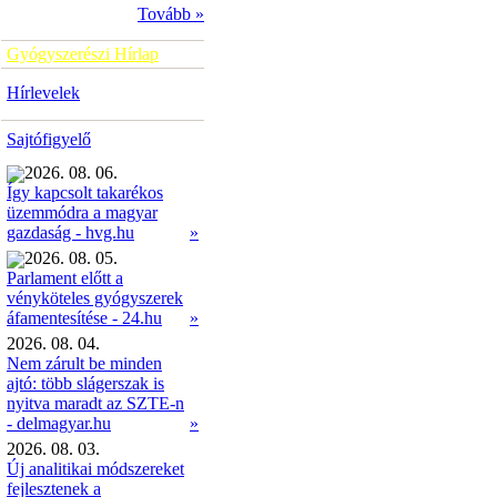
Tovább »
Gyógyszerészi Hírlap
Hírlevelek
Sajtófigyelő
2026. 08. 06.
Így kapcsolt takarékos
üzemmódra a magyar
»
gazdaság - hvg.hu
2026. 08. 05.
Parlament előtt a
vényköteles gyógyszerek
»
áfamentesítése - 24.hu
2026. 08. 04.
Nem zárult be minden
ajtó: több slágerszak is
nyitva maradt az SZTE-n
- delmagyar.hu
»
2026. 08. 03.
Új analitikai módszereket
fejlesztenek a