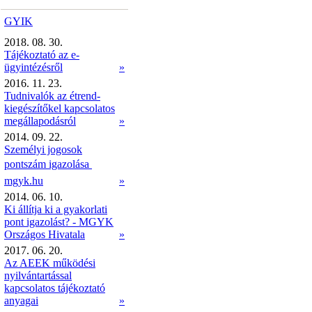
GYIK
2018. 08. 30.
Tájékoztató az e-
ügyintézésről
»
2016. 11. 23.
Tudnivalók az étrend-
kiegészítőkel kapcsolatos
megállapodásról
»
2014. 09. 22.
Személyi jogosok
pontszám igazolása 
mgyk.hu
»
2014. 06. 10.
Ki állítja ki a gyakorlati
pont igazolást? - MGYK
Országos Hivatala
»
2017. 06. 20.
Az AEEK működési
nyilvántartással
kapcsolatos tájékoztató
anyagai
»