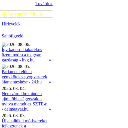
Tovább »
Gyógyszerészi Hírlap
Hírlevelek
Sajtófigyelő
2026. 08. 06.
Így kapcsolt takarékos
üzemmódra a magyar
»
gazdaság - hvg.hu
2026. 08. 05.
Parlament előtt a
vényköteles gyógyszerek
»
áfamentesítése - 24.hu
2026. 08. 04.
Nem zárult be minden
ajtó: több slágerszak is
nyitva maradt az SZTE-n
- delmagyar.hu
»
2026. 08. 03.
Új analitikai módszereket
fejlesztenek a