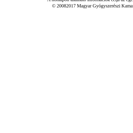
© 20082017 Magyar Gyógyszerészi Kamara