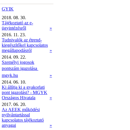
GYIK
2018. 08. 30.
Tájékoztató az e-
ügyintézésről
»
2016. 11. 23.
Tudnivalók az étrend-
kiegészítőkel kapcsolatos
megállapodásról
»
2014. 09. 22.
Személyi jogosok
pontszám igazolása 
mgyk.hu
»
2014. 06. 10.
Ki állítja ki a gyakorlati
pont igazolást? - MGYK
Országos Hivatala
»
2017. 06. 20.
Az AEEK működési
nyilvántartással
kapcsolatos tájékoztató
anyagai
»