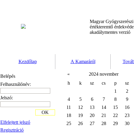
Magyar Gyógyszerész
értékteremtő érdekvéd
akadálymentes verzió
Kezdőlap
A Kamaráról
Továb
«
2024 november
Belépés
h
k
sz
cs
p
sz
Felhasználónév:
1
2
Jelszó:
4
5
6
7
8
9
11
12
13
14
15
16
OK
18
19
20
21
22
23
Elfelejtett jelszó
25
26
27
28
29
30
Regisztráció