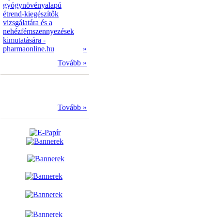
gyógynövényalapú
étrend-kiegészítők
vizsgálatára és a
nehézfémszennyezések
kimutatására -
pharmaonline.hu
»
Tovább »
Tovább »