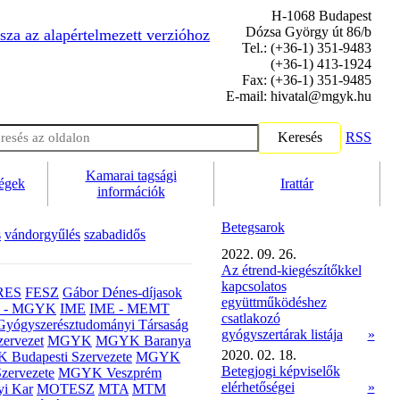
H-1068 Budapest
Dózsa György út 86/b
sza az alapértelmezett verzióhoz
Tel.: (+36-1) 351-9483
(+36-1) 413-1924
Fax: (+36-1) 351-9485
E-mail: hivatal@mgyk.hu
Keresés
RSS
Kamarai tagsági
ségek
Irattár
információk
Betegsarok
s
vándorgyűlés
szabadidős
2022. 09. 26.
Az étrend-kiegészítőkkel
kapcsolatos
RES
FESZ
Gábor Dénes-díjasok
együttműködéshez
- MGYK
IME
IME - MEMT
csatlakozó
Gyógyszerésztudományi Társaság
gyógyszertárak listája
»
ervezet
MGYK
MGYK Baranya
2020. 02. 18.
Budapesti Szervezete
MGYK
Betegjogi képviselők
zervezete
MGYK Veszprém
elérhetőségei
»
yi Kar
MOTESZ
MTA
MTM