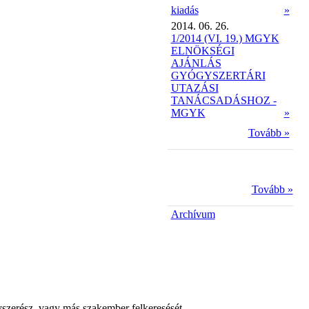
kiadás
»
2014. 06. 26.
1/2014 (VI. 19.) MGYK
ELNÖKSÉGI
AJÁNLÁS
GYÓGYSZERTÁRI
UTAZÁSI
TANÁCSADÁSHOZ -
MGYK
»
Tovább »
Tovább »
Archívum
yszerész, vagy más szakember felkeresését.