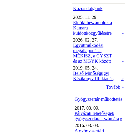
Közös dolgaink
2025. 11. 29.
Elnöki beszámolók a
Kamara
küldöttközgyűléseire
»
2026. 02. 27.
Együttműködési
megállapodás a
MÉKISZ, a GYSZT
és az MGYK között
»
2019. 05. 24.
Belső Minőségügyi
Kézikönyv III. kiadás
»
Tovább »
Gyógyszertár-működtetés
2017. 03. 09.
Pályázati lehetőségek
gyógyszertárak számára
»
2016. 03. 03.
A gyógyszertári