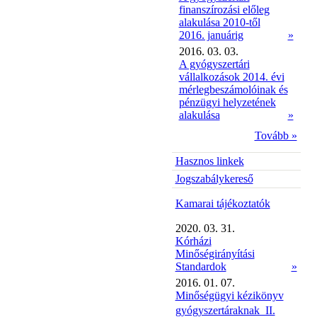
finanszírozási előleg
alakulása 2010-től
2016. januárig
»
2016. 03. 03.
A gyógyszertári
vállalkozások 2014. évi
mérlegbeszámolóinak és
pénzügyi helyzetének
alakulása
»
Tovább »
Hasznos linkek
Jogszabálykereső
Kamarai tájékoztatók
2020. 03. 31.
Kórházi
Minőségirányítási
Standardok
»
2016. 01. 07.
Minőségügyi kézikönyv
gyógyszertáraknak  II.