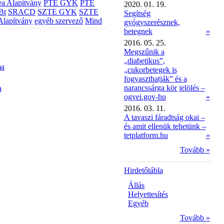
a Alapítvány
PTE GYK
PTE
2020. 01. 19.
Bt
SRACD
SZTE GYK
SZTE
Segítség
Alapítvány
egyéb szervező
Mind
gyógyszerésznek,
betegnek
»
2016. 05. 25.
Megszűnik a
„diabetikus”,
ma
„cukorbetegek is
fogyaszthatják” és a
narancssárga kör jelölés –
a
ogyei.gov-hu
»
2016. 03. 11.
A tavaszi fáradtság okai –
és amit ellenük tehetünk –
tetplatform.hu
»
Tovább »
Hirdetőtábla
Állás
Helyettesítés
Egyéb
Tovább »