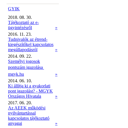
GYIK
2018. 08. 30.
Tájékoztató az e-
ügyintézésről
»
2016. 11. 23.
Tudnivalók az étrend-
kiegészítőkel kapcsolatos
megállapodásról
»
2014. 09. 22.
Személyi jogosok
pontszám igazolása 
mgyk.hu
»
2014. 06. 10.
Ki állítja ki a gyakorlati
pont igazolást? - MGYK
Országos Hivatala
»
2017. 06. 20.
Az AEEK működési
nyilvántartással
kapcsolatos tájékoztató
anyagai
»