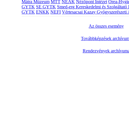
Mátra Múzeum
MTT
NEAK
Nézőpont Intézet
Orea-Hygie
GYTK
SE GYTK
Smed-erg Kereskedelmi és Szolgáltató 
GYTK
ENKK
NEFI
Vértesacsai Kazay Gyógyszerészeti 
Az összes esemény
Továbbképzések archívu
Rendezvények archívum