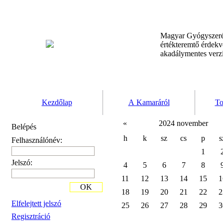
Magyar Gyógyszeré
értékteremtő érdek
akadálymentes verz
Kezdőlap
A Kamaráról
To
«
2024 november
Belépés
h
k
sz
cs
p
s
Felhasználónév:
1
Jelszó:
4
5
6
7
8
11
12
13
14
15
1
OK
18
19
20
21
22
2
Elfelejtett jelszó
25
26
27
28
29
3
Regisztráció