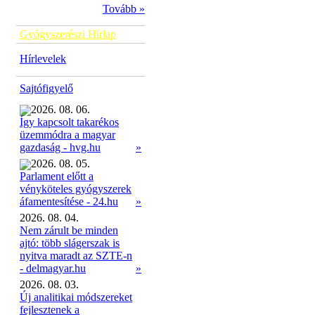
Tovább »
Gyógyszerészi Hírlap
Hírlevelek
Sajtófigyelő
2026. 08. 06.
Így kapcsolt takarékos
üzemmódra a magyar
»
gazdaság - hvg.hu
2026. 08. 05.
Parlament előtt a
vényköteles gyógyszerek
»
áfamentesítése - 24.hu
2026. 08. 04.
Nem zárult be minden
ajtó: több slágerszak is
nyitva maradt az SZTE-n
- delmagyar.hu
»
2026. 08. 03.
Új analitikai módszereket
fejlesztenek a