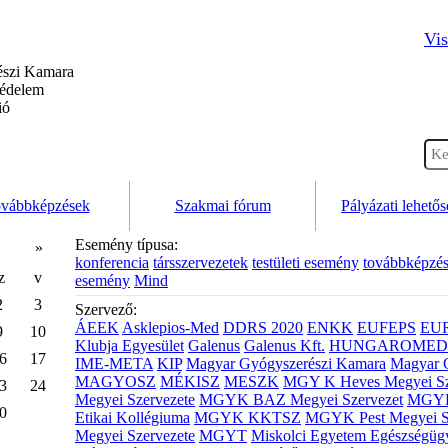
Vis
szi Kamara
védelem
ió
vábbképzések
Szakmai fórum
Pályázati lehető
Esemény típusa:
»
konferencia
társszervezetek
testületi esemény
továbbképzé
z
v
esemény
Mind
2
3
Szervező:
ÁEEK
Asklepios-Med
DDRS 2020
ENKK
EUFEPS
EU
9
10
Klubja Egyesület
Galenus
Galenus Kft.
HUNGAROMED 
6
17
IME-META
KIP
Magyar Gyógyszerészi Kamara
Magyar 
MAGYOSZ
MÉKISZ
MESZK
MGY K Heves Megyei Sz
3
24
Megyei Szervezete
MGYK BAZ Megyei Szervezet
MGYK 
0
Etikai Kollégiuma
MGYK KKTSZ
MGYK Pest Megyei S
Megyei Szervezete
MGYT
Miskolci Egyetem Egészségüg