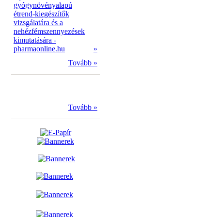
gyógynövényalapú
étrend-kiegészítők
vizsgálatára és a
nehézfémszennyezések
kimutatására -
pharmaonline.hu
»
Tovább »
Tovább »