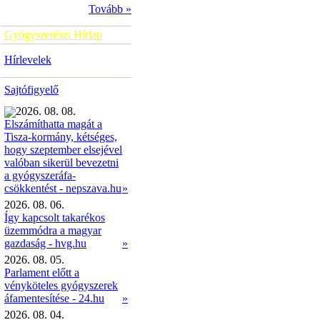
Tovább »
Gyógyszerészi Hírlap
Hírlevelek
Sajtófigyelő
2026. 08. 08.
Elszámíthatta magát a
Tisza-kormány, kétséges,
hogy szeptember elsejével
valóban sikerül bevezetni
a gyógyszeráfa-
»
csökkentést - nepszava.hu
2026. 08. 06.
Így kapcsolt takarékos
üzemmódra a magyar
gazdaság - hvg.hu
»
2026. 08. 05.
Parlament előtt a
vényköteles gyógyszerek
áfamentesítése - 24.hu
»
2026. 08. 04.