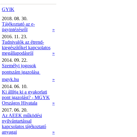
GYIK
2018. 08. 30.
Tájékoztató az e-
ügyintézésről
»
2016. 11. 23.
Tudnivalók az étrend-
kiegészítőkel kapcsolatos
megállapodásról
»
2014. 09. 22.
Személyi jogosok
pontszám igazolása 
mgyk.hu
»
2014. 06. 10.
Ki állítja ki a gyakorlati
pont igazolást? - MGYK
Országos Hivatala
»
2017. 06. 20.
Az AEEK működési
nyilvántartással
kapcsolatos tájékoztató
anyagai
»