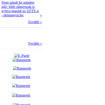
Nem zárult be minden
ajtó: több slágerszak is
nyitva maradt az SZTE-n
- delmagyar.hu
»
Tovább »
Tovább »