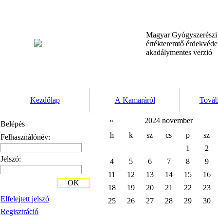
Magyar Gyógyszerész
értékteremtő érdekvéd
akadálymentes verzió
Kezdőlap
A Kamaráról
Továb
«
2024 november
Belépés
h
k
sz
cs
p
sz
Felhasználónév:
1
2
Jelszó:
4
5
6
7
8
9
11
12
13
14
15
16
OK
18
19
20
21
22
23
Elfelejtett jelszó
25
26
27
28
29
30
Regisztráció