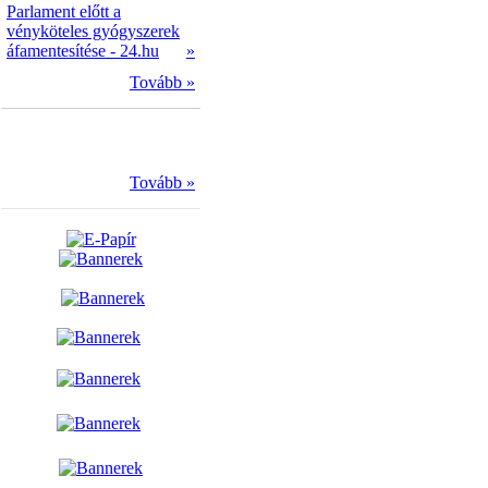
Parlament előtt a
vényköteles gyógyszerek
áfamentesítése - 24.hu
»
Tovább »
Tovább »