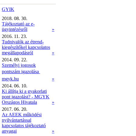
GYIK
2018. 08. 30.
Tájékoztató az e-
ügyintézésről
»
2016. 11. 23.
Tudnivalók az étrend-
kiegészítőkel kapcsolatos
megállapodásról
»
2014. 09. 22.
Személyi jogosok
pontszám igazolása 
mgyk.hu
»
2014. 06. 10.
Ki állítja ki a gyakorlati
pont igazolást? - MGYK
Országos Hivatala
»
2017. 06. 20.
Az AEEK működési
nyilvántartással
kapcsolatos tájékoztató
anyagai
»