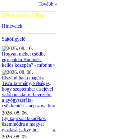
Tovább »
Gyógyszerészi Hírlap
Hírlevelek
Sajtófigyelő
2026. 08. 10.
Hogyan mehet csődbe
egy patika Budapest
»
kellős közepén? - mfor.hu
2026. 08. 08.
Elszámíthatta magát a
Tisza-kormány, kétséges,
hogy szeptember elsejével
valóban sikerül bevezetni
a gyógyszeráfa-
»
csökkentést - nepszava.hu
2026. 08. 06.
Így kapcsolt takarékos
üzemmódra a magyar
gazdaság - hvg.hu
»
2026. 08. 05.