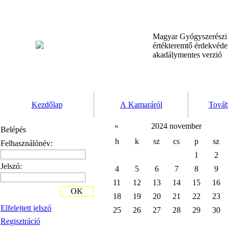
Magyar Gyógyszerész
értékteremtő érdekvéd
akadálymentes verzió
Kezdőlap
A Kamaráról
Továb
«
2024 november
Belépés
h
k
sz
cs
p
sz
Felhasználónév:
1
2
Jelszó:
4
5
6
7
8
9
11
12
13
14
15
16
OK
18
19
20
21
22
23
Elfelejtett jelszó
25
26
27
28
29
30
Regisztráció