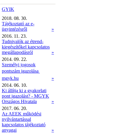
GYIK
2018. 08. 30.
Tájékoztató az e-
ügyintézésről
»
2016. 11. 23.
Tudnivalók az étrend-
kiegészítőkel kapcsolatos
megállapodásról
»
2014. 09. 22.
Személyi jogosok
pontszám igazolása 
mgyk.hu
»
2014. 06. 10.
Ki állítja ki a gyakorlati
pont igazolást? - MGYK
Országos Hivatala
»
2017. 06. 20.
Az AEEK működési
nyilvántartással
kapcsolatos tájékoztató
anyagai
»