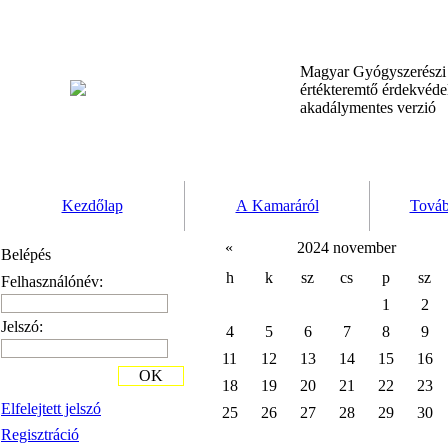
Magyar Gyógyszerész
értékteremtő érdekvéd
akadálymentes verzió
Kezdőlap
A Kamaráról
Továb
«
2024 november
Belépés
h
k
sz
cs
p
sz
Felhasználónév:
1
2
Jelszó:
4
5
6
7
8
9
11
12
13
14
15
16
OK
18
19
20
21
22
23
Elfelejtett jelszó
25
26
27
28
29
30
Regisztráció