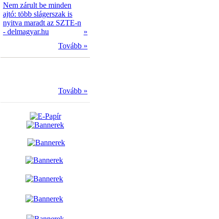
Nem zárult be minden
ajtó: több slágerszak is
nyitva maradt az SZTE-n
- delmagyar.hu
»
Tovább »
Tovább »