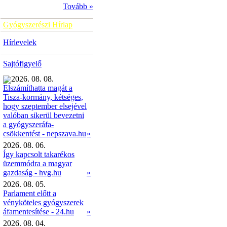
Tovább »
Gyógyszerészi Hírlap
Hírlevelek
Sajtófigyelő
2026. 08. 08.
Elszámíthatta magát a
Tisza-kormány, kétséges,
hogy szeptember elsejével
valóban sikerül bevezetni
a gyógyszeráfa-
»
csökkentést - nepszava.hu
2026. 08. 06.
Így kapcsolt takarékos
üzemmódra a magyar
gazdaság - hvg.hu
»
2026. 08. 05.
Parlament előtt a
vényköteles gyógyszerek
áfamentesítése - 24.hu
»
2026. 08. 04.