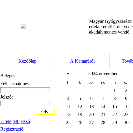
Magyar Gyógyszerész
értékteremtő érdekvéd
akadálymentes verzió
Kezdőlap
A Kamaráról
Továb
«
2024 november
Belépés
h
k
sz
cs
p
sz
Felhasználónév:
1
2
Jelszó:
4
5
6
7
8
9
11
12
13
14
15
16
OK
18
19
20
21
22
23
Elfelejtett jelszó
25
26
27
28
29
30
Regisztráció