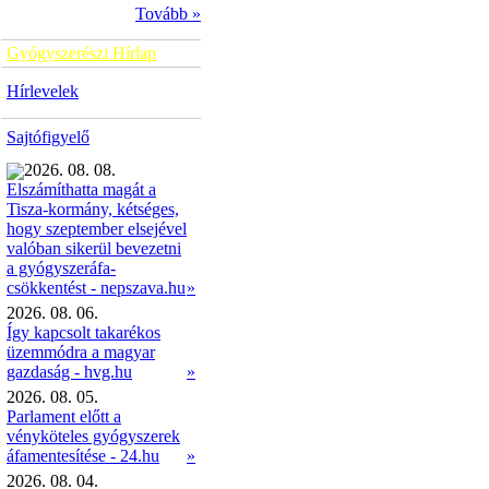
Tovább »
Gyógyszerészi Hírlap
Hírlevelek
Sajtófigyelő
2026. 08. 08.
Elszámíthatta magát a
Tisza-kormány, kétséges,
hogy szeptember elsejével
valóban sikerül bevezetni
a gyógyszeráfa-
»
csökkentést - nepszava.hu
2026. 08. 06.
Így kapcsolt takarékos
üzemmódra a magyar
gazdaság - hvg.hu
»
2026. 08. 05.
Parlament előtt a
vényköteles gyógyszerek
áfamentesítése - 24.hu
»
2026. 08. 04.