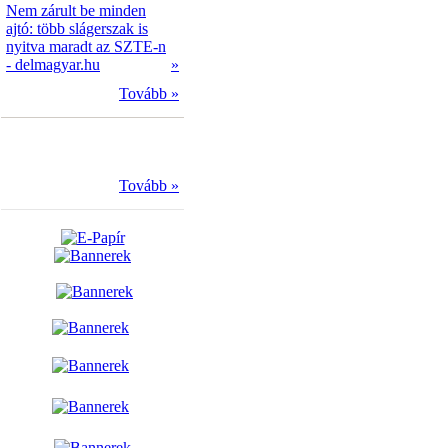
Nem zárult be minden
ajtó: több slágerszak is
nyitva maradt az SZTE-n
- delmagyar.hu
»
Tovább »
Tovább »