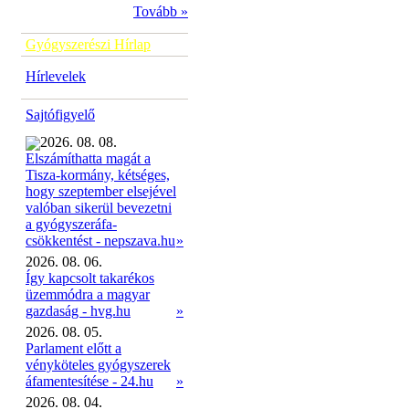
Tovább »
Gyógyszerészi Hírlap
Hírlevelek
Sajtófigyelő
2026. 08. 08.
Elszámíthatta magát a
Tisza-kormány, kétséges,
hogy szeptember elsejével
valóban sikerül bevezetni
a gyógyszeráfa-
»
csökkentést - nepszava.hu
2026. 08. 06.
Így kapcsolt takarékos
üzemmódra a magyar
gazdaság - hvg.hu
»
2026. 08. 05.
Parlament előtt a
vényköteles gyógyszerek
áfamentesítése - 24.hu
»
2026. 08. 04.