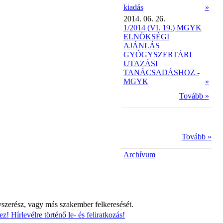
kiadás
»
2014. 06. 26.
1/2014 (VI. 19.) MGYK
ELNÖKSÉGI
AJÁNLÁS
GYÓGYSZERTÁRI
UTAZÁSI
TANÁCSADÁSHOZ -
MGYK
»
Tovább »
Tovább »
Archívum
yszerész, vagy más szakember felkeresését.
z! Hírlevélre történő le- és feliratkozás!