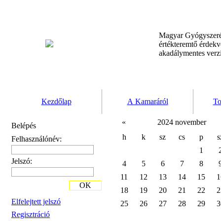
Magyar Gyógyszeré
értékteremtő érdek
akadálymentes verz
Kezdőlap
A Kamaráról
To
«
2024 november
Belépés
h
k
sz
cs
p
s
Felhasználónév:
1
Jelszó:
4
5
6
7
8
11
12
13
14
15
1
OK
18
19
20
21
22
2
Elfelejtett jelszó
25
26
27
28
29
3
Regisztráció