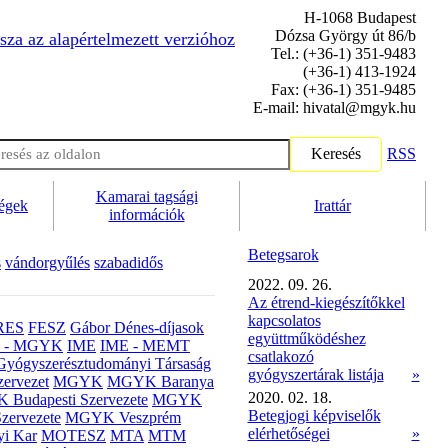
H-1068 Budapest
Dózsa György út 86/b
sza az alapértelmezett verzióhoz
Tel.: (+36-1) 351-9483
(+36-1) 413-1924
Fax: (+36-1) 351-9485
E-mail: hivatal@mgyk.hu
Keresés
RSS
Kamarai tagsági
ségek
Irattár
információk
Betegsarok
s
vándorgyűlés
szabadidős
2022. 09. 26.
Az étrend-kiegészítőkkel
kapcsolatos
RES
FESZ
Gábor Dénes-díjasok
együttműködéshez
- MGYK
IME
IME - MEMT
csatlakozó
Gyógyszerésztudományi Társaság
gyógyszertárak listája
»
ervezet
MGYK
MGYK Baranya
2020. 02. 18.
Budapesti Szervezete
MGYK
Betegjogi képviselők
zervezete
MGYK Veszprém
elérhetőségei
»
yi Kar
MOTESZ
MTA
MTM