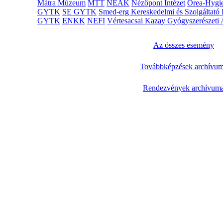
Mátra Múzeum
MTT
NEAK
Nézőpont Intézet
Orea-Hygie
GYTK
SE GYTK
Smed-erg Kereskedelmi és Szolgáltató 
GYTK
ENKK
NEFI
Vértesacsai Kazay Gyógyszerészeti 
Az összes esemény
Továbbképzések archívu
Rendezvények archívum