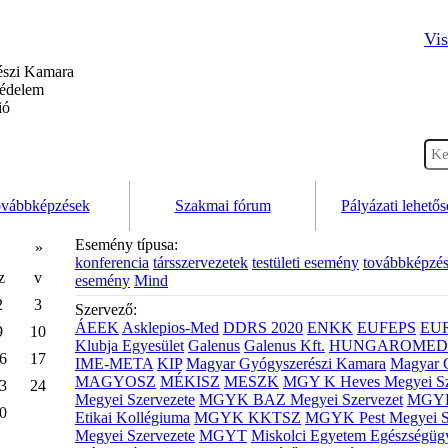
Vis
szi Kamara
védelem
ió
vábbképzések
Szakmai fórum
Pályázati lehető
Esemény típusa:
»
konferencia
társszervezetek
testületi esemény
továbbképzé
z
v
esemény
Mind
2
3
Szervező:
ÁEEK
Asklepios-Med
DDRS 2020
ENKK
EUFEPS
EU
9
10
Klubja Egyesület
Galenus
Galenus Kft.
HUNGAROMED 
6
17
IME-META
KIP
Magyar Gyógyszerészi Kamara
Magyar 
MAGYOSZ
MÉKISZ
MESZK
MGY K Heves Megyei Sz
3
24
Megyei Szervezete
MGYK BAZ Megyei Szervezet
MGYK 
0
Etikai Kollégiuma
MGYK KKTSZ
MGYK Pest Megyei S
Megyei Szervezete
MGYT
Miskolci Egyetem Egészségüg