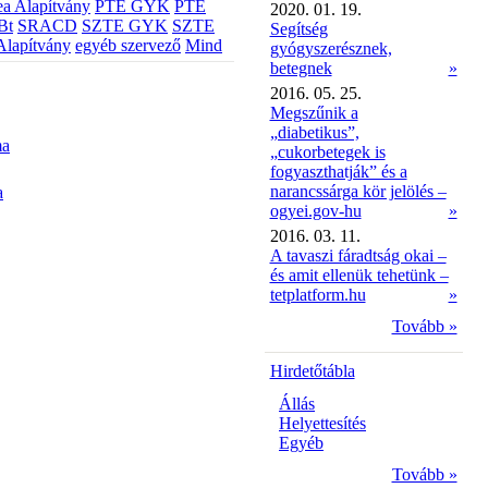
a Alapítvány
PTE GYK
PTE
2020. 01. 19.
Bt
SRACD
SZTE GYK
SZTE
Segítség
Alapítvány
egyéb szervező
Mind
gyógyszerésznek,
betegnek
»
2016. 05. 25.
Megszűnik a
„diabetikus”,
ma
„cukorbetegek is
fogyaszthatják” és a
narancssárga kör jelölés –
a
ogyei.gov-hu
»
2016. 03. 11.
A tavaszi fáradtság okai –
és amit ellenük tehetünk –
tetplatform.hu
»
Tovább »
Hirdetőtábla
Állás
Helyettesítés
Egyéb
Tovább »