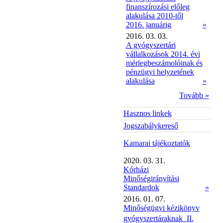
finanszírozási előleg
alakulása 2010-től
2016. januárig
»
2016. 03. 03.
A gyógyszertári
vállalkozások 2014. évi
mérlegbeszámolóinak és
pénzügyi helyzetének
alakulása
»
Tovább »
Hasznos linkek
Jogszabálykereső
Kamarai tájékoztatók
2020. 03. 31.
Kórházi
Minőségirányítási
Standardok
»
2016. 01. 07.
Minőségügyi kézikönyv
gyógyszertáraknak  II.