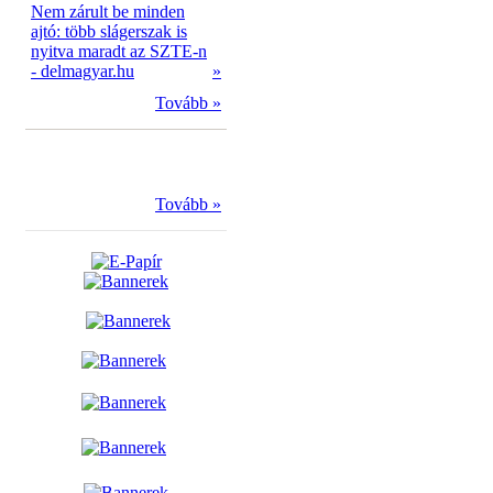
Nem zárult be minden
ajtó: több slágerszak is
nyitva maradt az SZTE-n
- delmagyar.hu
»
Tovább »
Tovább »