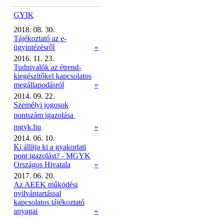
GYIK
2018. 08. 30.
Tájékoztató az e-
ügyintézésről
»
2016. 11. 23.
Tudnivalók az étrend-
kiegészítőkel kapcsolatos
megállapodásról
»
2014. 09. 22.
Személyi jogosok
pontszám igazolása 
mgyk.hu
»
2014. 06. 10.
Ki állítja ki a gyakorlati
pont igazolást? - MGYK
Országos Hivatala
»
2017. 06. 20.
Az AEEK működési
nyilvántartással
kapcsolatos tájékoztató
anyagai
»