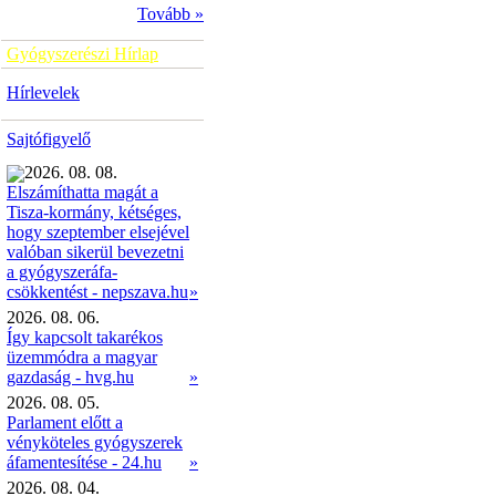
Tovább »
Gyógyszerészi Hírlap
Hírlevelek
Sajtófigyelő
2026. 08. 08.
Elszámíthatta magát a
Tisza-kormány, kétséges,
hogy szeptember elsejével
valóban sikerül bevezetni
a gyógyszeráfa-
»
csökkentést - nepszava.hu
2026. 08. 06.
Így kapcsolt takarékos
üzemmódra a magyar
gazdaság - hvg.hu
»
2026. 08. 05.
Parlament előtt a
vényköteles gyógyszerek
áfamentesítése - 24.hu
»
2026. 08. 04.