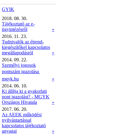
GYIK
2018. 08. 30.
Tájékoztató az e-
ügyintézésről
»
2016. 11. 23.
Tudnivalók az étrend-
kiegészítőkel kapcsolatos
megállapodásról
»
2014. 09. 22.
Személyi jogosok
pontszám igazolása 
mgyk.hu
»
2014. 06. 10.
Ki állítja ki a gyakorlati
pont igazolást? - MGYK
Országos Hivatala
»
2017. 06. 20.
Az AEEK működési
nyilvántartással
kapcsolatos tájékoztató
anyagai
»