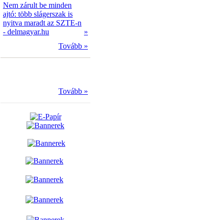
Nem zárult be minden
ajtó: több slágerszak is
nyitva maradt az SZTE-n
- delmagyar.hu
»
Tovább »
Tovább »