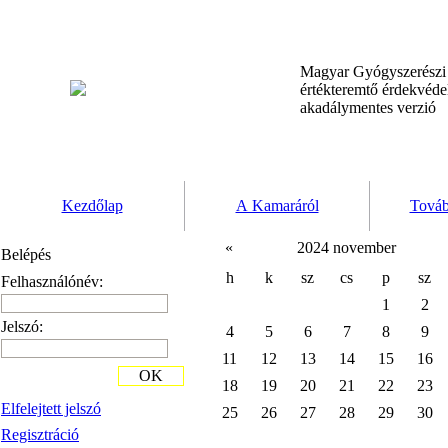
Magyar Gyógyszerész
értékteremtő érdekvéd
akadálymentes verzió
Kezdőlap
A Kamaráról
Továb
«
2024 november
Belépés
h
k
sz
cs
p
sz
Felhasználónév:
1
2
Jelszó:
4
5
6
7
8
9
11
12
13
14
15
16
OK
18
19
20
21
22
23
Elfelejtett jelszó
25
26
27
28
29
30
Regisztráció