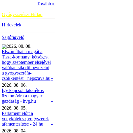
Tovább »
Gyógyszerészi Hírlap
Hírlevelek
Sajtófigyelő
2026. 08. 08.
Elszámíthatta magát a
Tisza-kormány, kétséges,
hogy szeptember elsejével
valóban sikerül bevezetni
a gyógyszeráfa-
»
csökkentést - nepszava.hu
2026. 08. 06.
Így kapcsolt takarékos
üzemmódra a magyar
gazdaság - hvg.hu
»
2026. 08. 05.
Parlament előtt a
vényköteles gyógyszerek
áfamentesítése - 24.hu
»
2026. 08. 04.