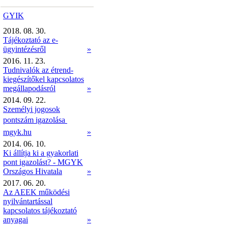
GYIK
2018. 08. 30.
Tájékoztató az e-
ügyintézésről
»
2016. 11. 23.
Tudnivalók az étrend-
kiegészítőkel kapcsolatos
megállapodásról
»
2014. 09. 22.
Személyi jogosok
pontszám igazolása 
mgyk.hu
»
2014. 06. 10.
Ki állítja ki a gyakorlati
pont igazolást? - MGYK
Országos Hivatala
»
2017. 06. 20.
Az AEEK működési
nyilvántartással
kapcsolatos tájékoztató
anyagai
»