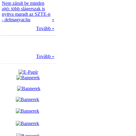
Nem zárult be minden
ajtó: több slágerszak is
nyitva maradt az SZTE-n
- delmagyar.hu
»
Tovább »
Tovább »