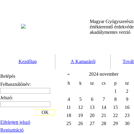
Magyar Gyógyszerész
értékteremtő érdekvéd
akadálymentes verzió
Kezdőlap
A Kamaráról
Továb
«
2024 november
Belépés
h
k
sz
cs
p
sz
Felhasználónév:
1
2
Jelszó:
4
5
6
7
8
9
11
12
13
14
15
16
OK
18
19
20
21
22
23
Elfelejtett jelszó
25
26
27
28
29
30
Regisztráció