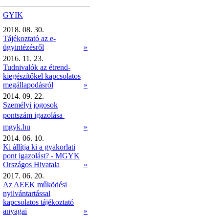
GYIK
2018. 08. 30.
Tájékoztató az e-
ügyintézésről
»
2016. 11. 23.
Tudnivalók az étrend-
kiegészítőkel kapcsolatos
megállapodásról
»
2014. 09. 22.
Személyi jogosok
pontszám igazolása 
mgyk.hu
»
2014. 06. 10.
Ki állítja ki a gyakorlati
pont igazolást? - MGYK
Országos Hivatala
»
2017. 06. 20.
Az AEEK működési
nyilvántartással
kapcsolatos tájékoztató
anyagai
»