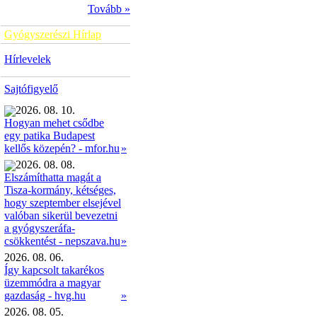
Tovább »
Gyógyszerészi Hírlap
Hírlevelek
Sajtófigyelő
2026. 08. 10.
Hogyan mehet csődbe
egy patika Budapest
»
kellős közepén? - mfor.hu
2026. 08. 08.
Elszámíthatta magát a
Tisza-kormány, kétséges,
hogy szeptember elsejével
valóban sikerül bevezetni
a gyógyszeráfa-
»
csökkentést - nepszava.hu
2026. 08. 06.
Így kapcsolt takarékos
üzemmódra a magyar
gazdaság - hvg.hu
»
2026. 08. 05.