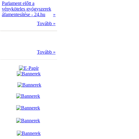
Parlament előtt a
vényköteles gyógyszerek
áfamentesítése - 24.hu
»
Tovább »
Tovább »