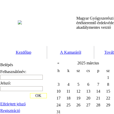
Magyar Gyógyszerész
értékteremtő érdekvéd
akadálymentes verzió
Kezdőlap
A Kamaráról
Továb
«
2025 március
Belépés
h
k
sz
cs
p
sz
Felhasználónév:
1
Jelszó:
3
4
5
6
7
8
10
11
12
13
14
15
OK
17
18
19
20
21
22
Elfelejtett jelszó
24
25
26
27
28
29
Regisztráció
31