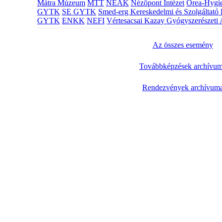
Mátra Múzeum
MTT
NEAK
Nézőpont Intézet
Orea-Hygie
GYTK
SE GYTK
Smed-erg Kereskedelmi és Szolgáltató 
GYTK
ENKK
NEFI
Vértesacsai Kazay Gyógyszerészeti 
Az összes esemény
Továbbképzések archívu
Rendezvények archívum