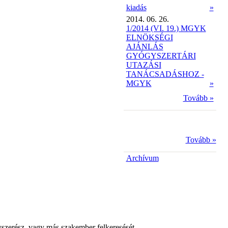
kiadás
»
2014. 06. 26.
1/2014 (VI. 19.) MGYK
ELNÖKSÉGI
AJÁNLÁS
GYÓGYSZERTÁRI
UTAZÁSI
TANÁCSADÁSHOZ -
MGYK
»
Tovább »
Tovább »
Archívum
yszerész, vagy más szakember felkeresését.