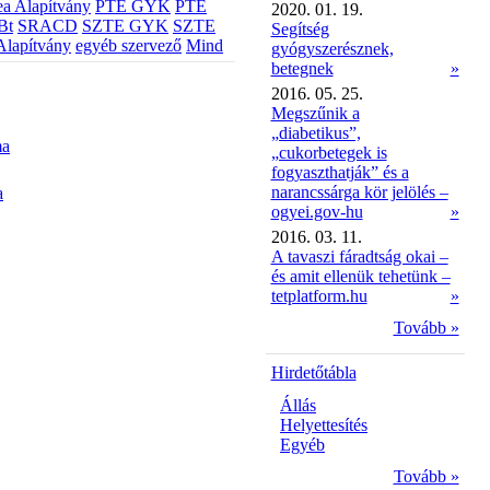
a Alapítvány
PTE GYK
PTE
2020. 01. 19.
Bt
SRACD
SZTE GYK
SZTE
Segítség
Alapítvány
egyéb szervező
Mind
gyógyszerésznek,
betegnek
»
2016. 05. 25.
Megszűnik a
„diabetikus”,
ma
„cukorbetegek is
fogyaszthatják” és a
narancssárga kör jelölés –
a
ogyei.gov-hu
»
2016. 03. 11.
A tavaszi fáradtság okai –
és amit ellenük tehetünk –
tetplatform.hu
»
Tovább »
Hirdetőtábla
Állás
Helyettesítés
Egyéb
Tovább »