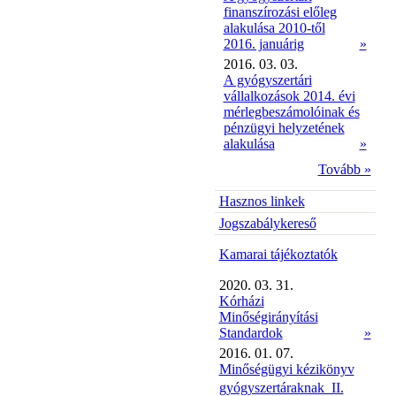
finanszírozási előleg
alakulása 2010-től
2016. januárig
»
2016. 03. 03.
A gyógyszertári
vállalkozások 2014. évi
mérlegbeszámolóinak és
pénzügyi helyzetének
alakulása
»
Tovább »
Hasznos linkek
Jogszabálykereső
Kamarai tájékoztatók
2020. 03. 31.
Kórházi
Minőségirányítási
Standardok
»
2016. 01. 07.
Minőségügyi kézikönyv
gyógyszertáraknak  II.