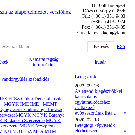
H-1068 Budapest
Dózsa György út 86/b
sza az alapértelmezett verzióhoz
Tel.: (+36-1) 351-9483
(+36-1) 413-1924
Fax: (+36-1) 351-9485
E-mail: hivatal@mgyk.hu
Keresés
RSS
Kamarai tagsági
ségek
Irattár
információk
Betegsarok
s
vándorgyűlés
szabadidős
2022. 09. 26.
Az étrend-kiegészítőkkel
kapcsolatos
RES
FESZ
Gábor Dénes-díjasok
együttműködéshez
- MGYK
IME
IME - MEMT
csatlakozó
Gyógyszerésztudományi Társaság
gyógyszertárak listája
»
ervezet
MGYK
MGYK Baranya
2020. 02. 18.
Budapesti Szervezete
MGYK
Betegjogi képviselők
zervezete
MGYK Veszprém
elérhetőségei
»
yi Kar
MOTESZ
MTA
MTM