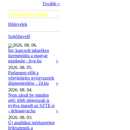
Tovább »
Gyógyszerészi Hírlap
Hírlevelek
Sajtófigyelő
2026. 08. 06.
Így kapcsolt takarékos
üzemmódra a magyar
»
gazdaság - hvg.hu
2026. 08. 05.
Parlament előtt a
vényköteles gyógyszerek
áfamentesítése - 24.hu
»
2026. 08. 04.
Nem zárult be minden
ajtó: több slágerszak is
nyitva maradt az SZTE-n
- delmagyar.hu
»
2026. 08. 03.
Új analitikai módszereket
fejlesztenek a