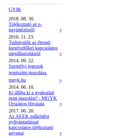
GYIK
2018. 08. 30.
Tájékoztató az e-
ügyintézésről
»
2016. 11. 23.
Tudnivalók az étrend-
kiegészítőkel kapcsolatos
megállapodásról
»
2014. 09. 22.
Személyi jogosok
pontszám igazolása 
mgyk.hu
»
2014. 06. 10.
Ki állítja ki a gyakorlati
pont igazolást? - MGYK
Országos Hivatala
»
2017. 06. 20.
Az AEEK működési
nyilvántartással
kapcsolatos tájékoztató
anyagai
»