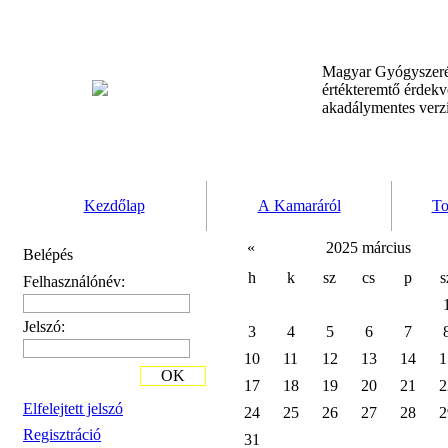
Magyar Gyógyszeré
értékteremtő érdek
akadálymentes verz
Kezdőlap
A Kamaráról
To
«
2025 március
Belépés
h
k
sz
cs
p
s
Felhasználónév:
Jelszó:
3
4
5
6
7
10
11
12
13
14
1
OK
17
18
19
20
21
2
Elfelejtett jelszó
24
25
26
27
28
2
Regisztráció
31