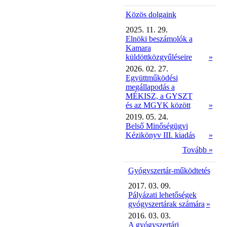
Közös dolgaink
2025. 11. 29.
Elnöki beszámolók a
Kamara
küldöttközgyűléseire
»
2026. 02. 27.
Együttműködési
megállapodás a
MÉKISZ, a GYSZT
és az MGYK között
»
2019. 05. 24.
Belső Minőségügyi
Kézikönyv III. kiadás
»
Tovább »
Gyógyszertár-működtetés
2017. 03. 09.
Pályázati lehetőségek
gyógyszertárak számára
»
2016. 03. 03.
A gyógyszertári