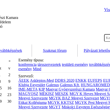
Vis
szi Kamara
védelem
ió
vábbképzések
Szakmai fórum
Pályázati lehető
Esemény típusa:
»
konferencia
társszervezetek
testületi esemény
továbbképzé
z
v
esemény
Mind
1
2
Szervező:
ÁEEK
Asklepios-Med
DDRS 2020
ENKK
EUFEPS
EU
8
9
Klubja Egyesület
Galenus
Galenus Kft.
HUNGAROMED 
5
16
IME-META
KIP
Magyar Gyógyszerészi Kamara
Magyar 
MAGYOSZ
MÉKISZ
MESZK
MGY K Heves Megyei Sz
2
23
Megyei Szervezete
MGYK BAZ Megyei Szervezet
MGYK 
9
30
Etikai Kollégiuma
MGYK KKTSZ
MGYK Pest Megyei S
Megyei Szervezete
MGYT
Miskolci Egyetem Egészségüg