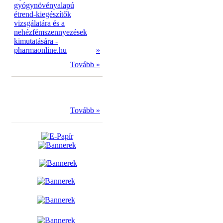
gyógynövényalapú
étrend-kiegészítők
vizsgálatára és a
nehézfémszennyezések
kimutatására -
pharmaonline.hu
»
Tovább »
Tovább »