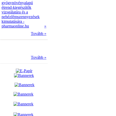
gyógynövényalapú
étrend-kiegészítők
vizsgálatára és a
nehézfémszennyezések
kimutatására -
pharmaonline.hu
»
Tovább »
Tovább »