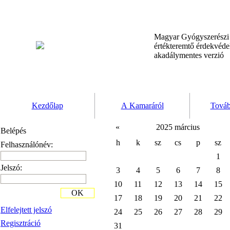
Magyar Gyógyszerész
értékteremtő érdekvéd
akadálymentes verzió
Kezdőlap
A Kamaráról
Továb
«
2025 március
Belépés
h
k
sz
cs
p
sz
Felhasználónév:
1
Jelszó:
3
4
5
6
7
8
10
11
12
13
14
15
OK
17
18
19
20
21
22
Elfelejtett jelszó
24
25
26
27
28
29
Regisztráció
31