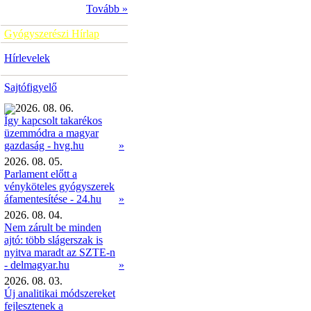
Tovább »
Gyógyszerészi Hírlap
Hírlevelek
Sajtófigyelő
2026. 08. 06.
Így kapcsolt takarékos
üzemmódra a magyar
»
gazdaság - hvg.hu
2026. 08. 05.
Parlament előtt a
vényköteles gyógyszerek
áfamentesítése - 24.hu
»
2026. 08. 04.
Nem zárult be minden
ajtó: több slágerszak is
nyitva maradt az SZTE-n
- delmagyar.hu
»
2026. 08. 03.
Új analitikai módszereket
fejlesztenek a