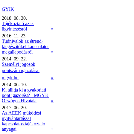
GYIK
2018. 08. 30.
Tájékoztató az e-
ügyintézésről
»
2016. 11. 23.
Tudnivalók az étrend-
kiegészítőkel kapcsolatos
megállapodásról
»
2014. 09. 22.
Személyi jogosok
pontszám igazolása 
mgyk.hu
»
2014. 06. 10.
Ki állítja ki a gyakorlati
pont igazolást? - MGYK
Országos Hivatala
»
2017. 06. 20.
Az AEEK működési
nyilvántartással
kapcsolatos tájékoztató
anyagai
»