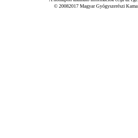
© 20082017 Magyar Gyógyszerészi Kamara