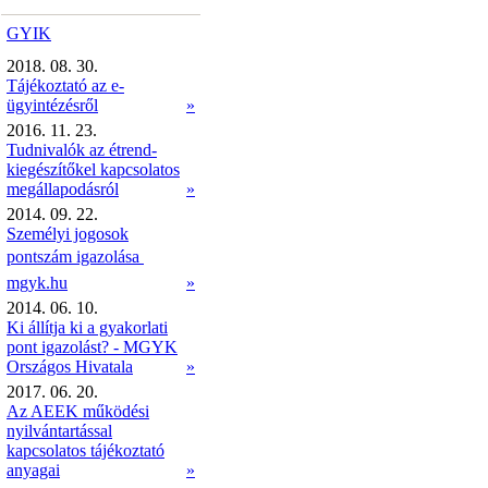
GYIK
2018. 08. 30.
Tájékoztató az e-
ügyintézésről
»
2016. 11. 23.
Tudnivalók az étrend-
kiegészítőkel kapcsolatos
megállapodásról
»
2014. 09. 22.
Személyi jogosok
pontszám igazolása 
mgyk.hu
»
2014. 06. 10.
Ki állítja ki a gyakorlati
pont igazolást? - MGYK
Országos Hivatala
»
2017. 06. 20.
Az AEEK működési
nyilvántartással
kapcsolatos tájékoztató
anyagai
»