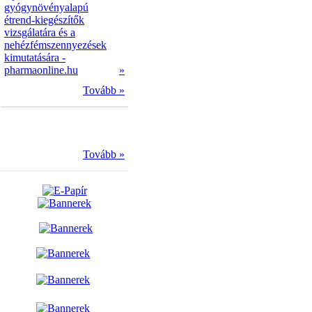
gyógynövényalapú
étrend-kiegészítők
vizsgálatára és a
nehézfémszennyezések
kimutatására -
pharmaonline.hu
»
Tovább »
Tovább »