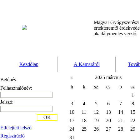
Magyar Gyógyszerész
értékteremtő érdekvéd
akadálymentes verzió
Kezdőlap
A Kamaráról
Továb
«
2025 március
Belépés
h
k
sz
cs
p
sz
Felhasználónév:
1
Jelszó:
3
4
5
6
7
8
10
11
12
13
14
15
OK
17
18
19
20
21
22
Elfelejtett jelszó
24
25
26
27
28
29
Regisztráció
31