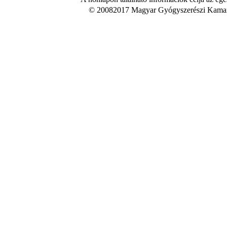
© 20082017 Magyar Gyógyszerészi Kamara