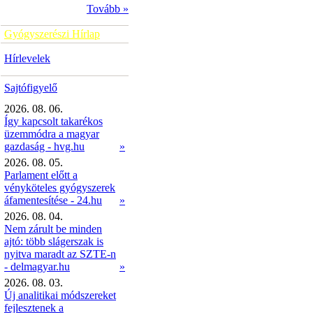
Tovább »
Gyógyszerészi Hírlap
Hírlevelek
Sajtófigyelő
2026. 08. 06.
Így kapcsolt takarékos
üzemmódra a magyar
gazdaság - hvg.hu
»
2026. 08. 05.
Parlament előtt a
vényköteles gyógyszerek
áfamentesítése - 24.hu
»
2026. 08. 04.
Nem zárult be minden
ajtó: több slágerszak is
nyitva maradt az SZTE-n
- delmagyar.hu
»
2026. 08. 03.
Új analitikai módszereket
fejlesztenek a