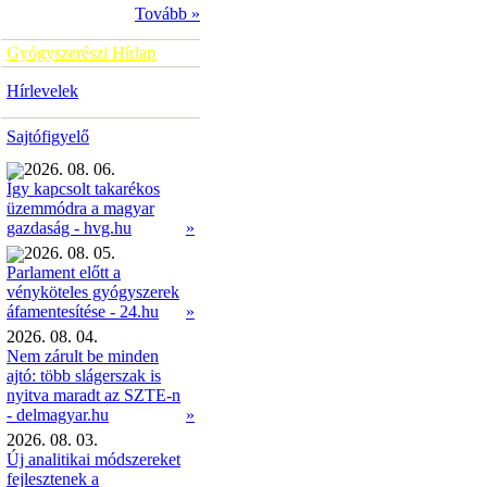
Tovább »
Gyógyszerészi Hírlap
Hírlevelek
Sajtófigyelő
2026. 08. 06.
Így kapcsolt takarékos
üzemmódra a magyar
»
gazdaság - hvg.hu
2026. 08. 05.
Parlament előtt a
vényköteles gyógyszerek
»
áfamentesítése - 24.hu
2026. 08. 04.
Nem zárult be minden
ajtó: több slágerszak is
nyitva maradt az SZTE-n
- delmagyar.hu
»
2026. 08. 03.
Új analitikai módszereket
fejlesztenek a