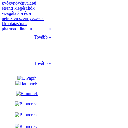
gyógynövényalapú
étrend-kiegészítők
vizsgálatára és a
nehézfémszennyezések
kimutatására -
pharmaonline.hu
»
Tovább »
Tovább »