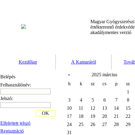
Magyar Gyógyszerész
értékteremtő érdekvéd
akadálymentes verzió
Kezdőlap
A Kamaráról
Továb
«
2025 március
Belépés
h
k
sz
cs
p
sz
Felhasználónév:
1
Jelszó:
3
4
5
6
7
8
10
11
12
13
14
15
OK
17
18
19
20
21
22
Elfelejtett jelszó
24
25
26
27
28
29
Regisztráció
31