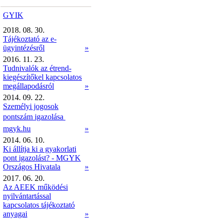
GYIK
2018. 08. 30.
Tájékoztató az e-
ügyintézésről
»
2016. 11. 23.
Tudnivalók az étrend-
kiegészítőkel kapcsolatos
megállapodásról
»
2014. 09. 22.
Személyi jogosok
pontszám igazolása 
mgyk.hu
»
2014. 06. 10.
Ki állítja ki a gyakorlati
pont igazolást? - MGYK
Országos Hivatala
»
2017. 06. 20.
Az AEEK működési
nyilvántartással
kapcsolatos tájékoztató
anyagai
»