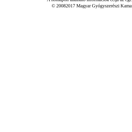
© 20082017 Magyar Gyógyszerészi Kamara