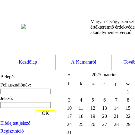
Magyar Gyógyszerész
értékteremtő érdekvéd
akadálymentes verzió
Kezdőlap
A Kamaráról
Továb
«
2025 március
Belépés
h
k
sz
cs
p
sz
Felhasználónév:
1
Jelszó:
3
4
5
6
7
8
10
11
12
13
14
15
OK
17
18
19
20
21
22
Elfelejtett jelszó
24
25
26
27
28
29
Regisztráció
31