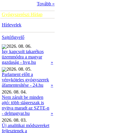
Tovább »
Gyógyszerészi Hírlap
Hírlevelek
Sajtófigyelő
2026. 08. 06.
Így kapcsolt takarékos
üzemmódra a magyar
»
gazdaság - hvg.hu
2026. 08. 05.
Parlament előtt a
vényköteles gyógyszerek
»
áfamentesítése - 24.hu
2026. 08. 04.
Nem zárult be minden
ajtó: több slágerszak is
nyitva maradt az SZTE-n
- delmagyar.hu
»
2026. 08. 03.
Új analitikai módszereket
fejlesztenek a