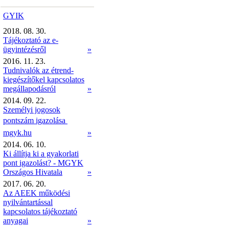
GYIK
2018. 08. 30.
Tájékoztató az e-
ügyintézésről
»
2016. 11. 23.
Tudnivalók az étrend-
kiegészítőkel kapcsolatos
megállapodásról
»
2014. 09. 22.
Személyi jogosok
pontszám igazolása 
mgyk.hu
»
2014. 06. 10.
Ki állítja ki a gyakorlati
pont igazolást? - MGYK
Országos Hivatala
»
2017. 06. 20.
Az AEEK működési
nyilvántartással
kapcsolatos tájékoztató
anyagai
»