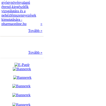
gyógynövényalapú
étrend-kiegészítők
vizsgálatára és a
nehézfémszennyezések
kimutatására -
pharmaonline.hu
»
Tovább »
Tovább »