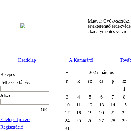
Magyar Gyógyszerész
értékteremtő érdekvéd
akadálymentes verzió
Kezdőlap
A Kamaráról
Továb
«
2025 március
Belépés
h
k
sz
cs
p
sz
Felhasználónév:
1
Jelszó:
3
4
5
6
7
8
10
11
12
13
14
15
OK
17
18
19
20
21
22
Elfelejtett jelszó
24
25
26
27
28
29
Regisztráció
31