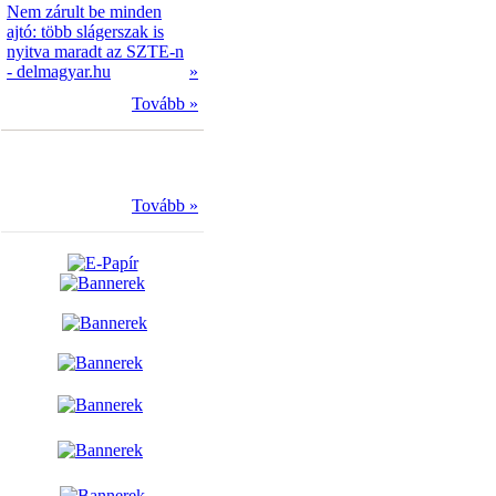
Nem zárult be minden
ajtó: több slágerszak is
nyitva maradt az SZTE-n
- delmagyar.hu
»
Tovább »
Tovább »