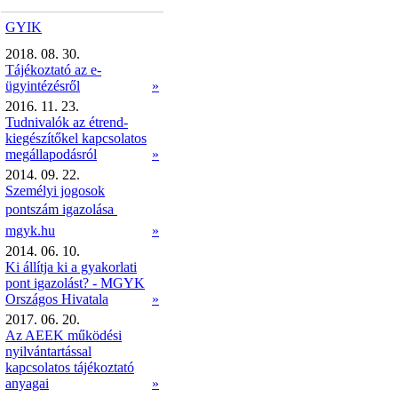
GYIK
2018. 08. 30.
Tájékoztató az e-
ügyintézésről
»
2016. 11. 23.
Tudnivalók az étrend-
kiegészítőkel kapcsolatos
megállapodásról
»
2014. 09. 22.
Személyi jogosok
pontszám igazolása 
mgyk.hu
»
2014. 06. 10.
Ki állítja ki a gyakorlati
pont igazolást? - MGYK
Országos Hivatala
»
2017. 06. 20.
Az AEEK működési
nyilvántartással
kapcsolatos tájékoztató
anyagai
»