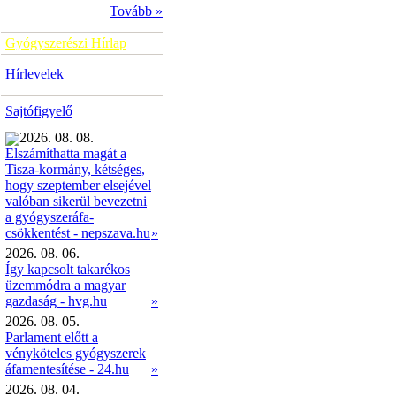
Tovább »
Gyógyszerészi Hírlap
Hírlevelek
Sajtófigyelő
2026. 08. 08.
Elszámíthatta magát a
Tisza-kormány, kétséges,
hogy szeptember elsejével
valóban sikerül bevezetni
a gyógyszeráfa-
»
csökkentést - nepszava.hu
2026. 08. 06.
Így kapcsolt takarékos
üzemmódra a magyar
gazdaság - hvg.hu
»
2026. 08. 05.
Parlament előtt a
vényköteles gyógyszerek
áfamentesítése - 24.hu
»
2026. 08. 04.