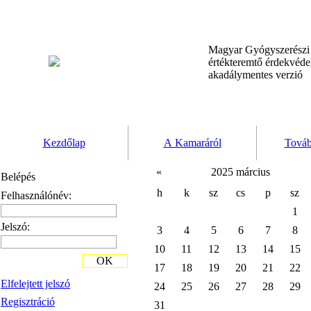
Magyar Gyógyszerész
értékteremtő érdekvéd
akadálymentes verzió
Kezdőlap
A Kamaráról
Továb
«
2025 március
Belépés
h
k
sz
cs
p
sz
Felhasználónév:
1
Jelszó:
3
4
5
6
7
8
10
11
12
13
14
15
OK
17
18
19
20
21
22
Elfelejtett jelszó
24
25
26
27
28
29
Regisztráció
31