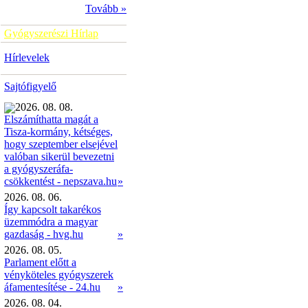
Tovább »
Gyógyszerészi Hírlap
Hírlevelek
Sajtófigyelő
2026. 08. 08.
Elszámíthatta magát a
Tisza-kormány, kétséges,
hogy szeptember elsejével
valóban sikerül bevezetni
a gyógyszeráfa-
»
csökkentést - nepszava.hu
2026. 08. 06.
Így kapcsolt takarékos
üzemmódra a magyar
gazdaság - hvg.hu
»
2026. 08. 05.
Parlament előtt a
vényköteles gyógyszerek
áfamentesítése - 24.hu
»
2026. 08. 04.