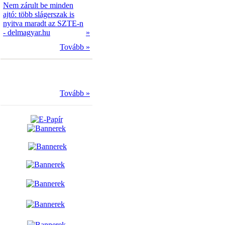
Nem zárult be minden
ajtó: több slágerszak is
nyitva maradt az SZTE-n
- delmagyar.hu
»
Tovább »
Tovább »