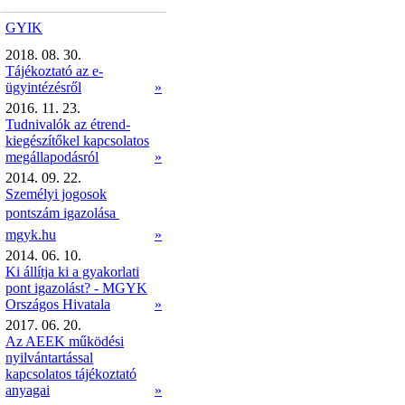
GYIK
2018. 08. 30.
Tájékoztató az e-
ügyintézésről
»
2016. 11. 23.
Tudnivalók az étrend-
kiegészítőkel kapcsolatos
megállapodásról
»
2014. 09. 22.
Személyi jogosok
pontszám igazolása 
mgyk.hu
»
2014. 06. 10.
Ki állítja ki a gyakorlati
pont igazolást? - MGYK
Országos Hivatala
»
2017. 06. 20.
Az AEEK működési
nyilvántartással
kapcsolatos tájékoztató
anyagai
»