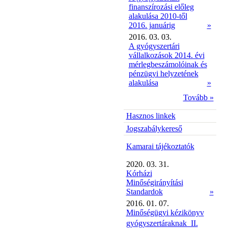
finanszírozási előleg
alakulása 2010-től
2016. januárig
»
2016. 03. 03.
A gyógyszertári
vállalkozások 2014. évi
mérlegbeszámolóinak és
pénzügyi helyzetének
alakulása
»
Tovább »
Hasznos linkek
Jogszabálykereső
Kamarai tájékoztatók
2020. 03. 31.
Kórházi
Minőségirányítási
Standardok
»
2016. 01. 07.
Minőségügyi kézikönyv
gyógyszertáraknak  II.