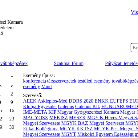
Vis
szi Kamara
védelem
ió
vábbképzések
Szakmai fórum
Pályázati lehető
Esemény típusa:
»
konferencia
társszervezetek
testületi esemény
továbbképzé
z
v
esemény
Mind
1
2
Szervező:
ÁEEK
Asklepios-Med
DDRS 2020
ENKK
EUFEPS
EU
8
9
Klubja Egyesület
Galenus
Galenus Kft.
HUNGAROMED 
5
16
IME-META
KIP
Magyar Gyógyszerészi Kamara
Magyar 
MAGYOSZ
MÉKISZ
MESZK
MGY K Heves Megyei Sz
2
23
Megyei Szervezete
MGYK BAZ Megyei Szervezet
MGYK 
9
30
Etikai Kollégiuma
MGYK KKTSZ
MGYK Pest Megyei S
Megyei Szervezete
MGYT
Miskolci Egyetem Egészségüg