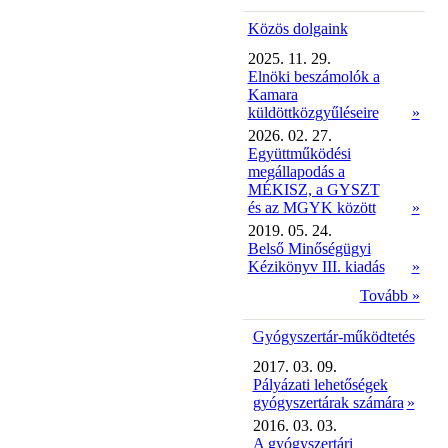
Közös dolgaink
2025. 11. 29.
Elnöki beszámolók a
Kamara
küldöttközgyűléseire
»
2026. 02. 27.
Együttműködési
megállapodás a
MÉKISZ, a GYSZT
és az MGYK között
»
2019. 05. 24.
Belső Minőségügyi
Kézikönyv III. kiadás
»
Tovább »
Gyógyszertár-működtetés
2017. 03. 09.
Pályázati lehetőségek
gyógyszertárak számára
»
2016. 03. 03.
A gyógyszertári