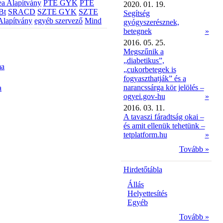
a Alapítvány
PTE GYK
PTE
2020. 01. 19.
Bt
SRACD
SZTE GYK
SZTE
Segítség
Alapítvány
egyéb szervező
Mind
gyógyszerésznek,
betegnek
»
2016. 05. 25.
Megszűnik a
„diabetikus”,
ma
„cukorbetegek is
fogyaszthatják” és a
narancssárga kör jelölés –
a
ogyei.gov-hu
»
2016. 03. 11.
A tavaszi fáradtság okai –
és amit ellenük tehetünk –
tetplatform.hu
»
Tovább »
Hirdetőtábla
Állás
Helyettesítés
Egyéb
Tovább »