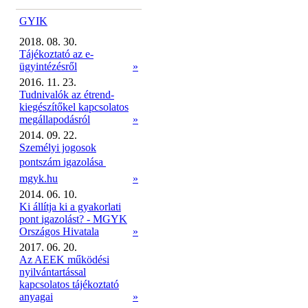
GYIK
2018. 08. 30.
Tájékoztató az e-
ügyintézésről
»
2016. 11. 23.
Tudnivalók az étrend-
kiegészítőkel kapcsolatos
megállapodásról
»
2014. 09. 22.
Személyi jogosok
pontszám igazolása 
mgyk.hu
»
2014. 06. 10.
Ki állítja ki a gyakorlati
pont igazolást? - MGYK
Országos Hivatala
»
2017. 06. 20.
Az AEEK működési
nyilvántartással
kapcsolatos tájékoztató
anyagai
»