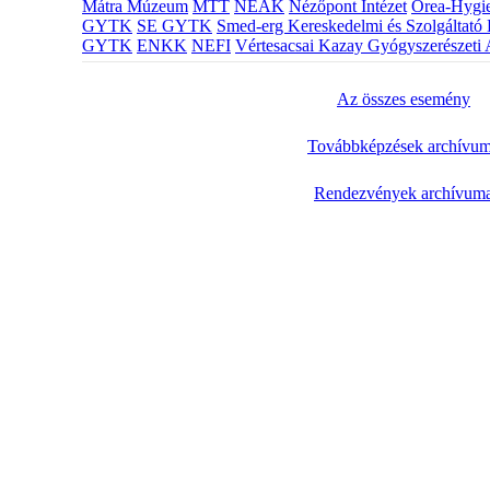
Mátra Múzeum
MTT
NEAK
Nézőpont Intézet
Orea-Hygie
GYTK
SE GYTK
Smed-erg Kereskedelmi és Szolgáltató 
GYTK
ENKK
NEFI
Vértesacsai Kazay Gyógyszerészeti 
Az összes esemény
Továbbképzések archívu
Rendezvények archívum