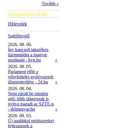
Tovább »
Gyógyszerészi Hírlap
Hírlevelek
Sajtófigyelő
2026. 08. 06.
Így kapcsolt takarékos
üzemmódra a magyar
gazdaság - hvg.hu
»
2026. 08. 05.
Parlament előtt a
vényköteles gyógyszerek
áfamentesítése - 24.hu
»
2026. 08. 04.
Nem zárult be minden
ajtó: több slágerszak is
nyitva maradt az SZTE-n
- delmagyar.hu
»
2026. 08. 03.
Új analitikai módszereket
fejlesztenek a