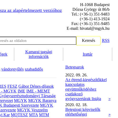
H-1068 Budapest
Dózsa György út 86/b
sza az alapértelmezett verzióhoz
Tel.: (+36-1) 351-9483
(+36-1) 413-1924
Fax: (+36-1) 351-9485
E-mail: hivatal@mgyk.hu
Keresés
RSS
Kamarai tagsági
ségek
Irattár
információk
Betegsarok
s
vándorgyűlés
szabadidős
2022. 09. 26.
Az étrend-kiegészítőkkel
kapcsolatos
RES
FESZ
Gábor Dénes-díjasok
együttműködéshez
- MGYK
IME
IME - MEMT
csatlakozó
Gyógyszerésztudományi Társaság
gyógyszertárak listája
»
ervezet
MGYK
MGYK Baranya
2020. 02. 18.
Budapesti Szervezete
MGYK
Betegjogi képviselők
zervezete
MGYK Veszprém
elérhetőségei
»
yi Kar
MOTESZ
MTA
MTM