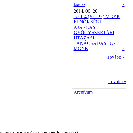
kiadás
»
2014. 06. 26.
1/2014 (VI. 19.) MGYK
ELNÖKSÉGI
AJÁNLÁS
GYÓGYSZERTÁRI
UTAZÁSI
TANÁCSADÁSHOZ -
MGYK
»
Tovább »
Tovább »
Archívum
yszerész, vagy más szakember felkeresését.