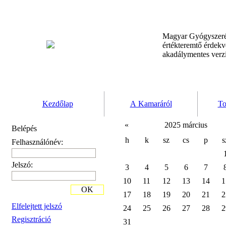
Magyar Gyógyszeré
értékteremtő érdek
akadálymentes verz
Kezdőlap
A Kamaráról
To
«
2025 március
Belépés
h
k
sz
cs
p
s
Felhasználónév:
Jelszó:
3
4
5
6
7
10
11
12
13
14
1
OK
17
18
19
20
21
2
Elfelejtett jelszó
24
25
26
27
28
2
Regisztráció
31