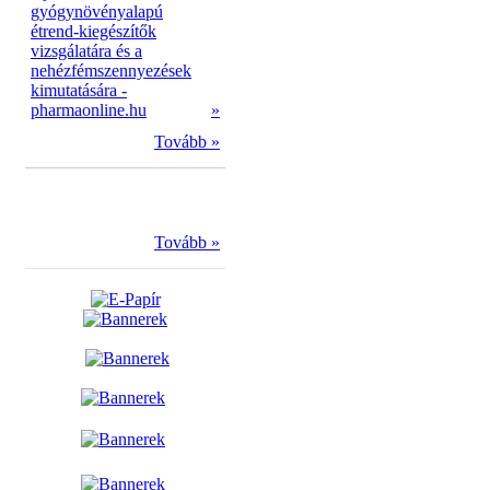
gyógynövényalapú
étrend-kiegészítők
vizsgálatára és a
nehézfémszennyezések
kimutatására -
pharmaonline.hu
»
Tovább »
Tovább »