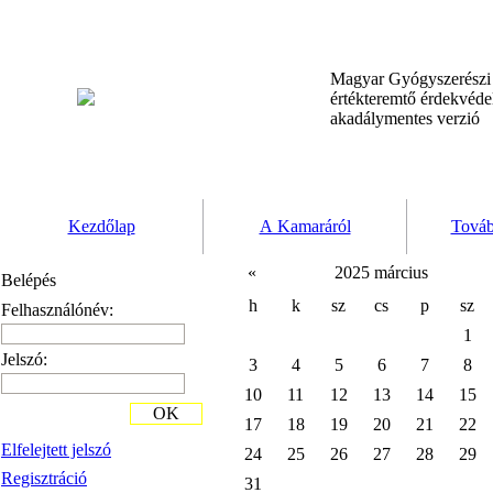
Magyar Gyógyszerész
értékteremtő érdekvéd
akadálymentes verzió
Kezdőlap
A Kamaráról
Továb
«
2025 március
Belépés
h
k
sz
cs
p
sz
Felhasználónév:
1
Jelszó:
3
4
5
6
7
8
10
11
12
13
14
15
OK
17
18
19
20
21
22
Elfelejtett jelszó
24
25
26
27
28
29
Regisztráció
31