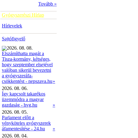
Tovább »
Gyógyszerészi Hírlap
Hírlevelek
Sajtófigyelő
2026. 08. 08.
Elszámíthatta magát a
Tisza-kormány, kétséges,
hogy szeptember elsejével
valóban sikerül bevezetni
a gyógyszeráfa-
»
csökkentést - nepszava.hu
2026. 08. 06.
Így kapcsolt takarékos
üzemmódra a magyar
gazdaság - hvg.hu
»
2026. 08. 05.
Parlament előtt a
vényköteles gyógyszerek
áfamentesítése - 24.hu
»
2026. 08. 04.