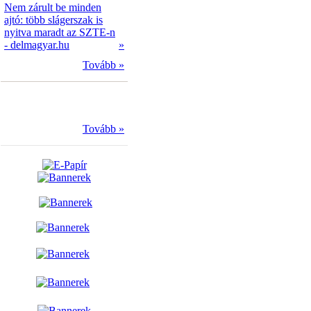
Nem zárult be minden
ajtó: több slágerszak is
nyitva maradt az SZTE-n
- delmagyar.hu
»
Tovább »
Tovább »