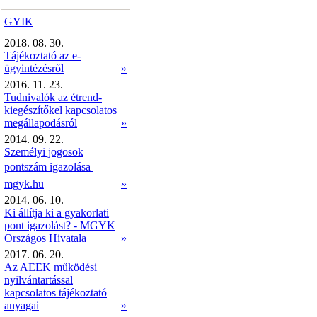
GYIK
2018. 08. 30.
Tájékoztató az e-
ügyintézésről
»
2016. 11. 23.
Tudnivalók az étrend-
kiegészítőkel kapcsolatos
megállapodásról
»
2014. 09. 22.
Személyi jogosok
pontszám igazolása 
mgyk.hu
»
2014. 06. 10.
Ki állítja ki a gyakorlati
pont igazolást? - MGYK
Országos Hivatala
»
2017. 06. 20.
Az AEEK működési
nyilvántartással
kapcsolatos tájékoztató
anyagai
»