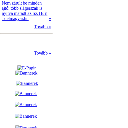
Nem zárult be minden
ajtó: több slágerszak is
nyitva maradt az SZTE-n
- delmagyar.hu
»
Tovább »
Tovább »