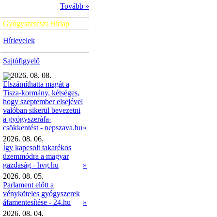
Tovább »
Gyógyszerészi Hírlap
Hírlevelek
Sajtófigyelő
2026. 08. 08.
Elszámíthatta magát a
Tisza-kormány, kétséges,
hogy szeptember elsejével
valóban sikerül bevezetni
a gyógyszeráfa-
»
csökkentést - nepszava.hu
2026. 08. 06.
Így kapcsolt takarékos
üzemmódra a magyar
gazdaság - hvg.hu
»
2026. 08. 05.
Parlament előtt a
vényköteles gyógyszerek
áfamentesítése - 24.hu
»
2026. 08. 04.