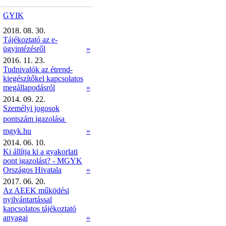
GYIK
2018. 08. 30.
Tájékoztató az e-
ügyintézésről
»
2016. 11. 23.
Tudnivalók az étrend-
kiegészítőkel kapcsolatos
megállapodásról
»
2014. 09. 22.
Személyi jogosok
pontszám igazolása 
mgyk.hu
»
2014. 06. 10.
Ki állítja ki a gyakorlati
pont igazolást? - MGYK
Országos Hivatala
»
2017. 06. 20.
Az AEEK működési
nyilvántartással
kapcsolatos tájékoztató
anyagai
»