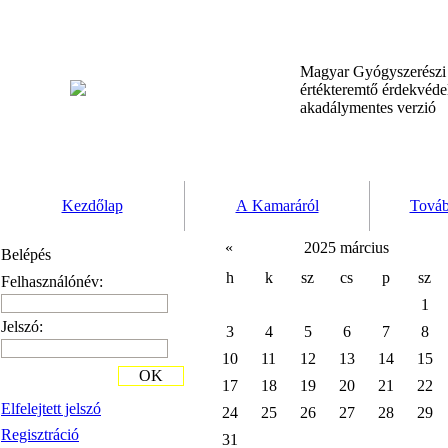
Magyar Gyógyszerész
értékteremtő érdekvéd
akadálymentes verzió
Kezdőlap
A Kamaráról
Továb
«
2025 március
Belépés
h
k
sz
cs
p
sz
Felhasználónév:
1
Jelszó:
3
4
5
6
7
8
10
11
12
13
14
15
OK
17
18
19
20
21
22
Elfelejtett jelszó
24
25
26
27
28
29
Regisztráció
31