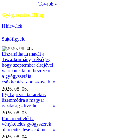
Tovább »
Gyógyszerészi Hírlap
Hírlevelek
Sajtófigyelő
2026. 08. 08.
Elszámíthatta magát a
Tisza-kormány, kétséges,
hogy szeptember elsejével
valóban sikerül bevezetni
a gyógyszeráfa-
»
csökkentést - nepszava.hu
2026. 08. 06.
Így kapcsolt takarékos
üzemmódra a magyar
gazdaság - hvg.hu
»
2026. 08. 05.
Parlament előtt a
vényköteles gyógyszerek
áfamentesítése - 24.hu
»
2026. 08. 04.