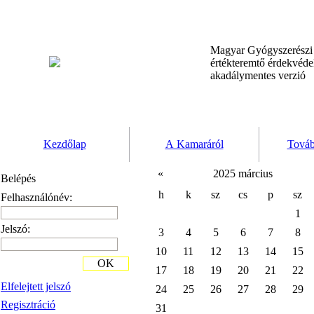
Magyar Gyógyszerész
értékteremtő érdekvéd
akadálymentes verzió
Kezdőlap
A Kamaráról
Továb
«
2025 március
Belépés
h
k
sz
cs
p
sz
Felhasználónév:
1
Jelszó:
3
4
5
6
7
8
10
11
12
13
14
15
OK
17
18
19
20
21
22
Elfelejtett jelszó
24
25
26
27
28
29
Regisztráció
31