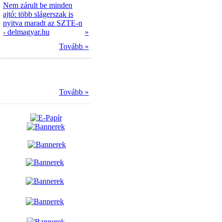
Nem zárult be minden
ajtó: több slágerszak is
nyitva maradt az SZTE-n
- delmagyar.hu
»
Tovább »
Tovább »