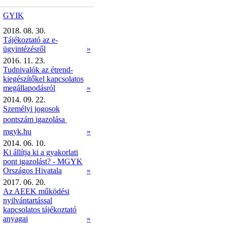
GYIK
2018. 08. 30.
Tájékoztató az e-
ügyintézésről
»
2016. 11. 23.
Tudnivalók az étrend-
kiegészítőkel kapcsolatos
megállapodásról
»
2014. 09. 22.
Személyi jogosok
pontszám igazolása 
mgyk.hu
»
2014. 06. 10.
Ki állítja ki a gyakorlati
pont igazolást? - MGYK
Országos Hivatala
»
2017. 06. 20.
Az AEEK működési
nyilvántartással
kapcsolatos tájékoztató
anyagai
»