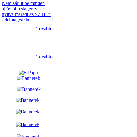
Nem zárult be minden
ajtó: több slágerszak is
nyitva maradt az SZTE-n
- delmagyar.hu
»
Tovább »
Tovább »