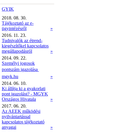
GYIK
2018. 08. 30.
Tájékoztató az e-
ügyintézésről
»
2016. 11. 23.
Tudnivalók az étrend-
kiegészítőkel kapcsolatos
megállapodásról
»
2014. 09. 22.
Személyi jogosok
pontszám igazolása 
mgyk.hu
»
2014. 06. 10.
Ki állítja ki a gyakorlati
pont igazolást? - MGYK
Országos Hivatala
»
2017. 06. 20.
Az AEEK működési
nyilvántartással
kapcsolatos tájékoztató
anyagai
»