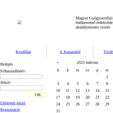
Magyar Gyógyszerész
értékteremtő érdekvéd
akadálymentes verzió
Kezdőlap
A Kamaráról
Továb
«
2025 március
Belépés
h
k
sz
cs
p
sz
Felhasználónév:
1
Jelszó:
3
4
5
6
7
8
10
11
12
13
14
15
OK
17
18
19
20
21
22
Elfelejtett jelszó
24
25
26
27
28
29
Regisztráció
31