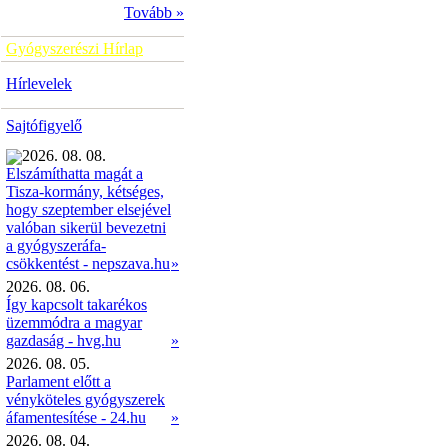
Tovább »
Gyógyszerészi Hírlap
Hírlevelek
Sajtófigyelő
2026. 08. 08.
Elszámíthatta magát a
Tisza-kormány, kétséges,
hogy szeptember elsejével
valóban sikerül bevezetni
a gyógyszeráfa-
»
csökkentést - nepszava.hu
2026. 08. 06.
Így kapcsolt takarékos
üzemmódra a magyar
gazdaság - hvg.hu
»
2026. 08. 05.
Parlament előtt a
vényköteles gyógyszerek
áfamentesítése - 24.hu
»
2026. 08. 04.