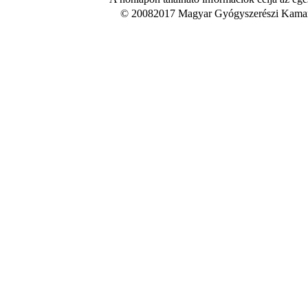
© 20082017 Magyar Gyógyszerészi Kamara