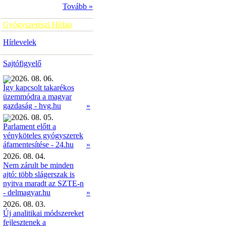
Tovább »
Gyógyszerészi Hírlap
Hírlevelek
Sajtófigyelő
2026. 08. 06.
Így kapcsolt takarékos
üzemmódra a magyar
»
gazdaság - hvg.hu
2026. 08. 05.
Parlament előtt a
vényköteles gyógyszerek
»
áfamentesítése - 24.hu
2026. 08. 04.
Nem zárult be minden
ajtó: több slágerszak is
nyitva maradt az SZTE-n
- delmagyar.hu
»
2026. 08. 03.
Új analitikai módszereket
fejlesztenek a