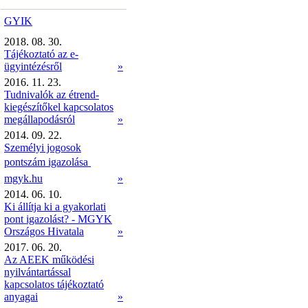
GYIK
2018. 08. 30.
Tájékoztató az e-
ügyintézésről
»
2016. 11. 23.
Tudnivalók az étrend-
kiegészítőkel kapcsolatos
megállapodásról
»
2014. 09. 22.
Személyi jogosok
pontszám igazolása 
mgyk.hu
»
2014. 06. 10.
Ki állítja ki a gyakorlati
pont igazolást? - MGYK
Országos Hivatala
»
2017. 06. 20.
Az AEEK működési
nyilvántartással
kapcsolatos tájékoztató
anyagai
»