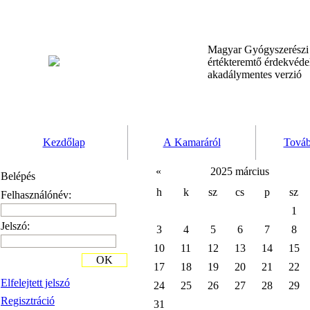
Magyar Gyógyszerész
értékteremtő érdekvéd
akadálymentes verzió
Kezdőlap
A Kamaráról
Továb
«
2025 március
Belépés
h
k
sz
cs
p
sz
Felhasználónév:
1
Jelszó:
3
4
5
6
7
8
10
11
12
13
14
15
OK
17
18
19
20
21
22
Elfelejtett jelszó
24
25
26
27
28
29
Regisztráció
31