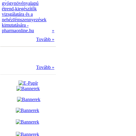
gyógynövényalapú
étrend-kiegészítők
vizsgálatára és a
nehézfémszennyezések
kimutatására -
pharmaonline.hu
»
Tovább »
Tovább »