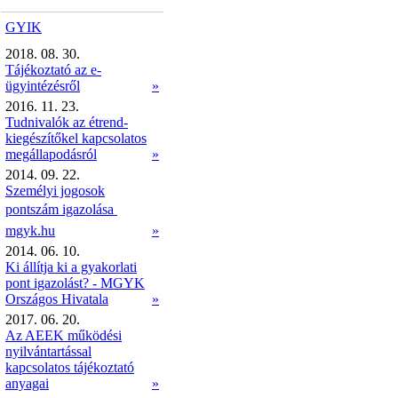
GYIK
2018. 08. 30.
Tájékoztató az e-
ügyintézésről
»
2016. 11. 23.
Tudnivalók az étrend-
kiegészítőkel kapcsolatos
megállapodásról
»
2014. 09. 22.
Személyi jogosok
pontszám igazolása 
mgyk.hu
»
2014. 06. 10.
Ki állítja ki a gyakorlati
pont igazolást? - MGYK
Országos Hivatala
»
2017. 06. 20.
Az AEEK működési
nyilvántartással
kapcsolatos tájékoztató
anyagai
»