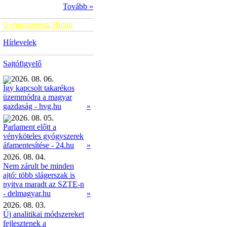
Tovább »
Gyógyszerészi Hírlap
Hírlevelek
Sajtófigyelő
2026. 08. 06.
Így kapcsolt takarékos
üzemmódra a magyar
»
gazdaság - hvg.hu
2026. 08. 05.
Parlament előtt a
vényköteles gyógyszerek
»
áfamentesítése - 24.hu
2026. 08. 04.
Nem zárult be minden
ajtó: több slágerszak is
nyitva maradt az SZTE-n
- delmagyar.hu
»
2026. 08. 03.
Új analitikai módszereket
fejlesztenek a