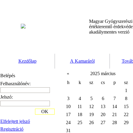
Magyar Gyógyszerész
értékteremtő érdekvéd
akadálymentes verzió
Kezdőlap
A Kamaráról
Továb
«
2025 március
Belépés
h
k
sz
cs
p
sz
Felhasználónév:
1
Jelszó:
3
4
5
6
7
8
10
11
12
13
14
15
OK
17
18
19
20
21
22
Elfelejtett jelszó
24
25
26
27
28
29
Regisztráció
31