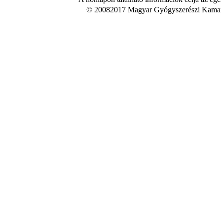
© 20082017 Magyar Gyógyszerészi Kamara