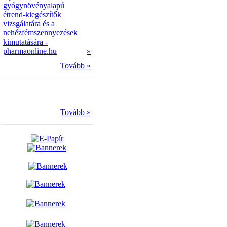
gyógynövényalapú
étrend-kiegészítők
vizsgálatára és a
nehézfémszennyezések
kimutatására -
pharmaonline.hu
»
Tovább »
Tovább »