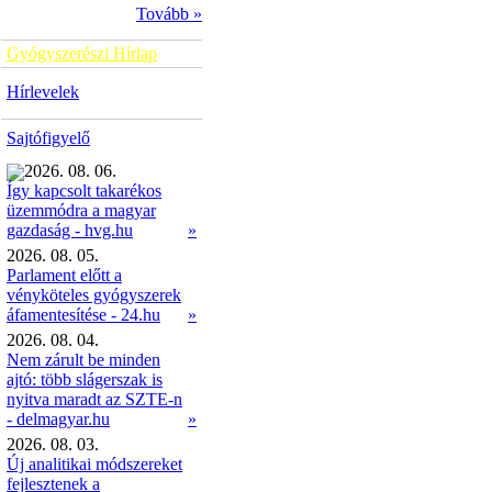
Tovább »
Gyógyszerészi Hírlap
Hírlevelek
Sajtófigyelő
2026. 08. 06.
Így kapcsolt takarékos
üzemmódra a magyar
»
gazdaság - hvg.hu
2026. 08. 05.
Parlament előtt a
vényköteles gyógyszerek
áfamentesítése - 24.hu
»
2026. 08. 04.
Nem zárult be minden
ajtó: több slágerszak is
nyitva maradt az SZTE-n
- delmagyar.hu
»
2026. 08. 03.
Új analitikai módszereket
fejlesztenek a