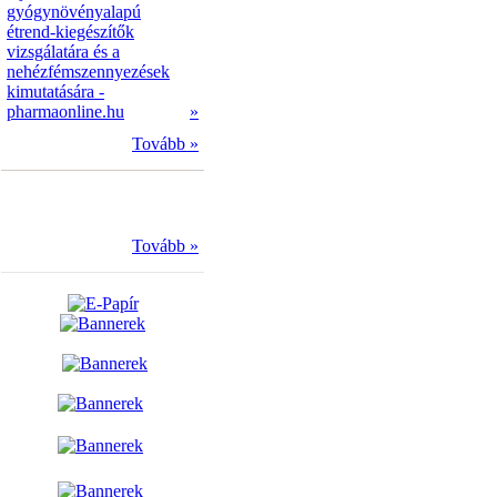
gyógynövényalapú
étrend-kiegészítők
vizsgálatára és a
nehézfémszennyezések
kimutatására -
pharmaonline.hu
»
Tovább »
Tovább »