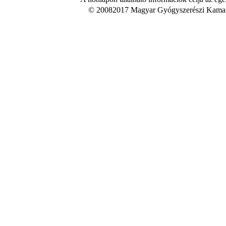
© 20082017 Magyar Gyógyszerészi Kamara