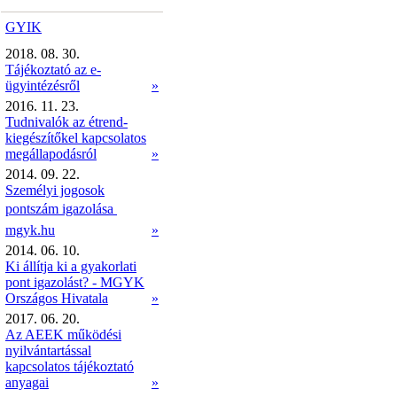
GYIK
2018. 08. 30.
Tájékoztató az e-
ügyintézésről
»
2016. 11. 23.
Tudnivalók az étrend-
kiegészítőkel kapcsolatos
megállapodásról
»
2014. 09. 22.
Személyi jogosok
pontszám igazolása 
mgyk.hu
»
2014. 06. 10.
Ki állítja ki a gyakorlati
pont igazolást? - MGYK
Országos Hivatala
»
2017. 06. 20.
Az AEEK működési
nyilvántartással
kapcsolatos tájékoztató
anyagai
»