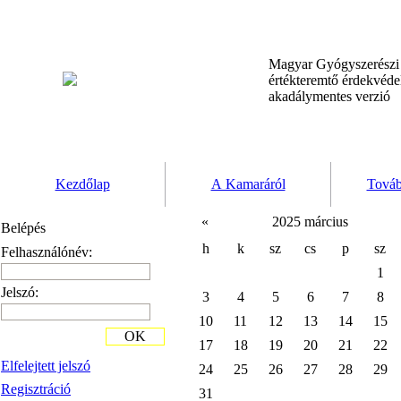
Magyar Gyógyszerész
értékteremtő érdekvéd
akadálymentes verzió
Kezdőlap
A Kamaráról
Továb
«
2025 március
Belépés
h
k
sz
cs
p
sz
Felhasználónév:
1
Jelszó:
3
4
5
6
7
8
10
11
12
13
14
15
OK
17
18
19
20
21
22
Elfelejtett jelszó
24
25
26
27
28
29
Regisztráció
31