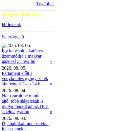
Tovább »
Gyógyszerészi Hírlap
Hírlevelek
Sajtófigyelő
2026. 08. 06.
Így kapcsolt takarékos
üzemmódra a magyar
»
gazdaság - hvg.hu
2026. 08. 05.
Parlament előtt a
vényköteles gyógyszerek
áfamentesítése - 24.hu
»
2026. 08. 04.
Nem zárult be minden
ajtó: több slágerszak is
nyitva maradt az SZTE-n
- delmagyar.hu
»
2026. 08. 03.
Új analitikai módszereket
fejlesztenek a