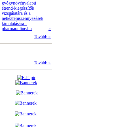
gyógynövényalapú
étrend-kiegészítők
vizsgálatára és a
nehézfémszennyezések
kimutatására -
pharmaonline.hu
»
Tovább »
Tovább »