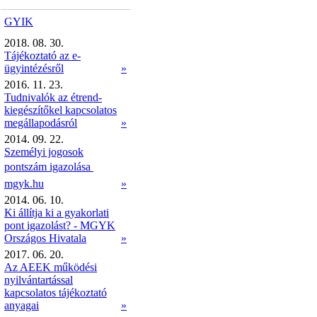
GYIK
2018. 08. 30.
Tájékoztató az e-
ügyintézésről
»
2016. 11. 23.
Tudnivalók az étrend-
kiegészítőkel kapcsolatos
megállapodásról
»
2014. 09. 22.
Személyi jogosok
pontszám igazolása 
mgyk.hu
»
2014. 06. 10.
Ki állítja ki a gyakorlati
pont igazolást? - MGYK
Országos Hivatala
»
2017. 06. 20.
Az AEEK működési
nyilvántartással
kapcsolatos tájékoztató
anyagai
»