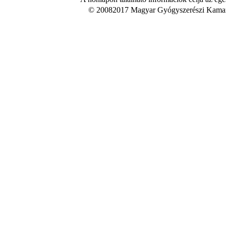
© 20082017 Magyar Gyógyszerészi Kamara