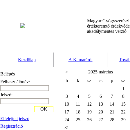
Magyar Gyógyszerész
értékteremtő érdekvéd
akadálymentes verzió
Kezdőlap
A Kamaráról
Továb
«
2025 március
Belépés
h
k
sz
cs
p
sz
Felhasználónév:
1
Jelszó:
3
4
5
6
7
8
10
11
12
13
14
15
OK
17
18
19
20
21
22
Elfelejtett jelszó
24
25
26
27
28
29
Regisztráció
31