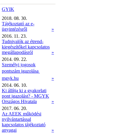
GYIK
2018. 08. 30.
Tájékoztató az e-
ügyintézésről
»
2016. 11. 23.
Tudnivalók az étrend-
kiegészítőkel kapcsolatos
megállapodásról
»
2014. 09. 22.
Személyi jogosok
pontszám igazolása 
mgyk.hu
»
2014. 06. 10.
Ki állítja ki a gyakorlati
pont igazolást? - MGYK
Országos Hivatala
»
2017. 06. 20.
Az AEEK működési
nyilvántartással
kapcsolatos tájékoztató
anyagai
»