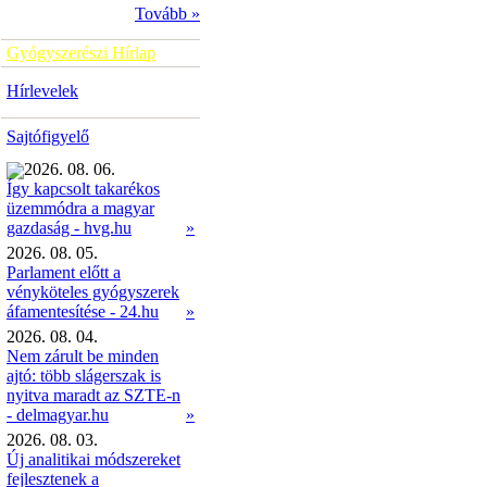
Tovább »
Gyógyszerészi Hírlap
Hírlevelek
Sajtófigyelő
2026. 08. 06.
Így kapcsolt takarékos
üzemmódra a magyar
»
gazdaság - hvg.hu
2026. 08. 05.
Parlament előtt a
vényköteles gyógyszerek
áfamentesítése - 24.hu
»
2026. 08. 04.
Nem zárult be minden
ajtó: több slágerszak is
nyitva maradt az SZTE-n
- delmagyar.hu
»
2026. 08. 03.
Új analitikai módszereket
fejlesztenek a