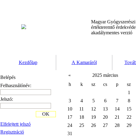
Magyar Gyógyszerész
értékteremtő érdekvéd
akadálymentes verzió
Kezdőlap
A Kamaráról
Továb
«
2025 március
Belépés
h
k
sz
cs
p
sz
Felhasználónév:
1
Jelszó:
3
4
5
6
7
8
10
11
12
13
14
15
OK
17
18
19
20
21
22
Elfelejtett jelszó
24
25
26
27
28
29
Regisztráció
31