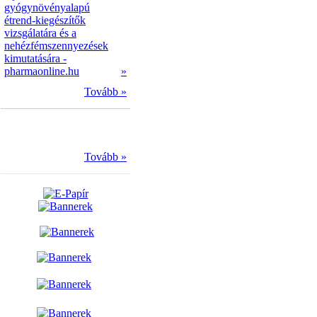
gyógynövényalapú
étrend-kiegészítők
vizsgálatára és a
nehézfémszennyezések
kimutatására -
pharmaonline.hu
»
Tovább »
Tovább »