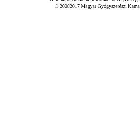
© 20082017 Magyar Gyógyszerészi Kamara