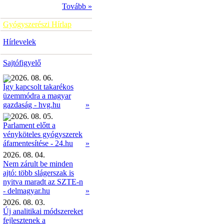
Tovább »
Gyógyszerészi Hírlap
Hírlevelek
Sajtófigyelő
2026. 08. 06.
Így kapcsolt takarékos
üzemmódra a magyar
»
gazdaság - hvg.hu
2026. 08. 05.
Parlament előtt a
vényköteles gyógyszerek
»
áfamentesítése - 24.hu
2026. 08. 04.
Nem zárult be minden
ajtó: több slágerszak is
nyitva maradt az SZTE-n
- delmagyar.hu
»
2026. 08. 03.
Új analitikai módszereket
fejlesztenek a