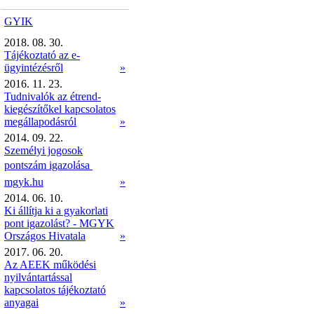
GYIK
2018. 08. 30.
Tájékoztató az e-
ügyintézésről
»
2016. 11. 23.
Tudnivalók az étrend-
kiegészítőkel kapcsolatos
megállapodásról
»
2014. 09. 22.
Személyi jogosok
pontszám igazolása 
mgyk.hu
»
2014. 06. 10.
Ki állítja ki a gyakorlati
pont igazolást? - MGYK
Országos Hivatala
»
2017. 06. 20.
Az AEEK működési
nyilvántartással
kapcsolatos tájékoztató
anyagai
»