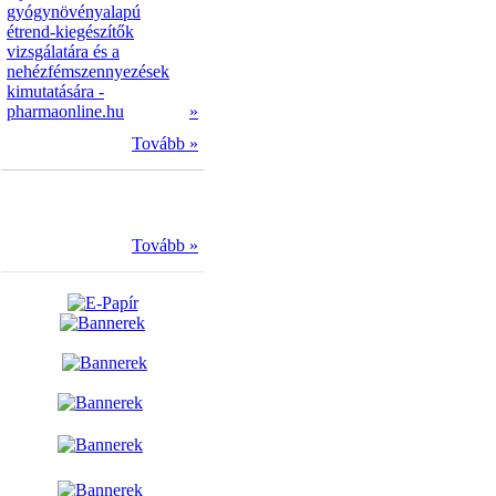
gyógynövényalapú
étrend-kiegészítők
vizsgálatára és a
nehézfémszennyezések
kimutatására -
pharmaonline.hu
»
Tovább »
Tovább »