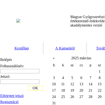
Magyar Gyógyszerész
értékteremtő érdekvéd
akadálymentes verzió
Kezdőlap
A Kamaráról
Továb
«
2025 március
Belépés
h
k
sz
cs
p
sz
Felhasználónév:
1
Jelszó:
3
4
5
6
7
8
10
11
12
13
14
15
OK
17
18
19
20
21
22
Elfelejtett jelszó
24
25
26
27
28
29
Regisztráció
31