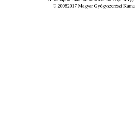
© 20082017 Magyar Gyógyszerészi Kamara