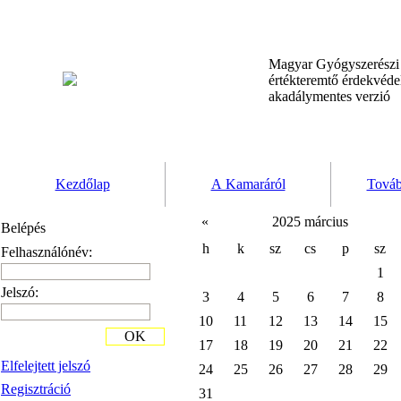
Magyar Gyógyszerész
értékteremtő érdekvéd
akadálymentes verzió
Kezdőlap
A Kamaráról
Továb
«
2025 március
Belépés
h
k
sz
cs
p
sz
Felhasználónév:
1
Jelszó:
3
4
5
6
7
8
10
11
12
13
14
15
OK
17
18
19
20
21
22
Elfelejtett jelszó
24
25
26
27
28
29
Regisztráció
31