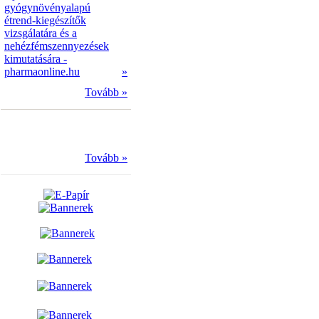
gyógynövényalapú
étrend-kiegészítők
vizsgálatára és a
nehézfémszennyezések
kimutatására -
pharmaonline.hu
»
Tovább »
Tovább »