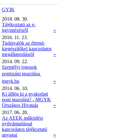
GYIK
2018. 08. 30.
Tájékoztató az e-
ügyintézésről
»
2016. 11. 23.
Tudnivalók az étrend-
kiegészítőkel kapcsolatos
megállapodásról
»
2014. 09. 22.
Személyi jogosok
pontszám igazolása 
mgyk.hu
»
2014. 06. 10.
Ki állítja ki a gyakorlati
pont igazolást? - MGYK
Országos Hivatala
»
2017. 06. 20.
Az AEEK működési
nyilvántartással
kapcsolatos tájékoztató
anyagai
»