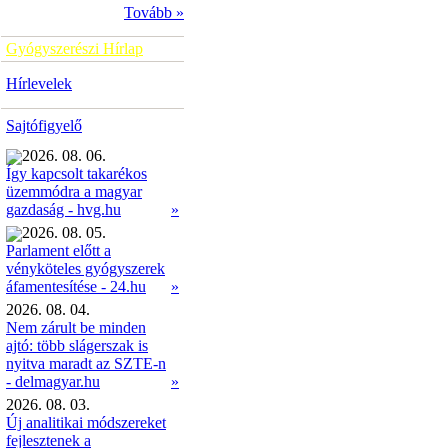
Tovább »
Gyógyszerészi Hírlap
Hírlevelek
Sajtófigyelő
2026. 08. 06.
Így kapcsolt takarékos
üzemmódra a magyar
»
gazdaság - hvg.hu
2026. 08. 05.
Parlament előtt a
vényköteles gyógyszerek
»
áfamentesítése - 24.hu
2026. 08. 04.
Nem zárult be minden
ajtó: több slágerszak is
nyitva maradt az SZTE-n
- delmagyar.hu
»
2026. 08. 03.
Új analitikai módszereket
fejlesztenek a