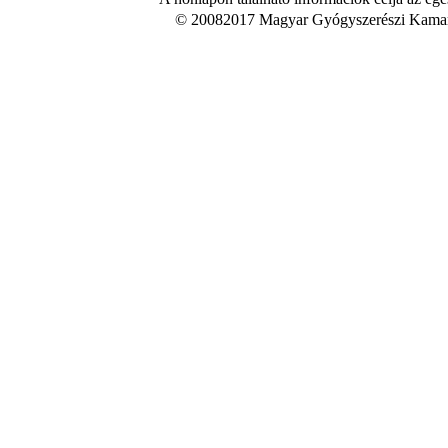
© 20082017 Magyar Gyógyszerészi Kamara